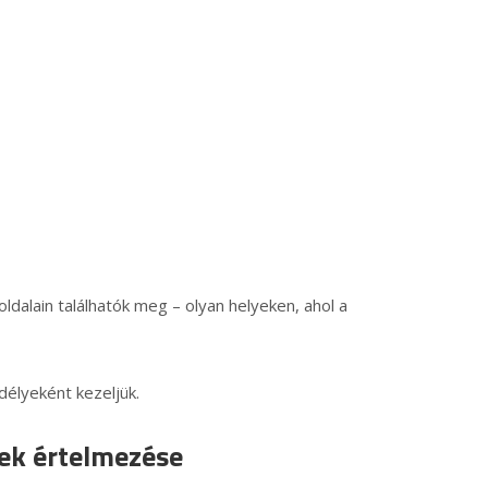
ldalain találhatók meg – olyan helyeken, ahol a
élyeként kezeljük.
elek értelmezése