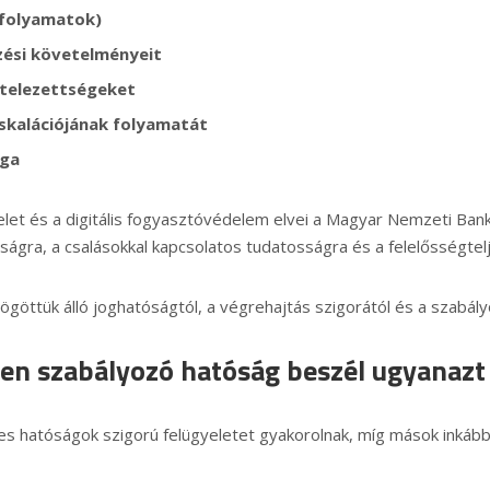
-folyamatok)
zési követelményeit
ötelezettségeket
skalációjának folyamatát
ága
et és a digitális fogyasztóvédelem elvei a
Magyar Nemzeti Ban
tóságra, a csalásokkal kapcsolatos tudatosságra és a felelősségtel
ttük álló joghatóságtól, a végrehajtás szigorától és a szabályo
en szabályozó hatóság beszél ugyanazt 
es hatóságok szigorú felügyeletet gyakorolnak, míg mások inkább a