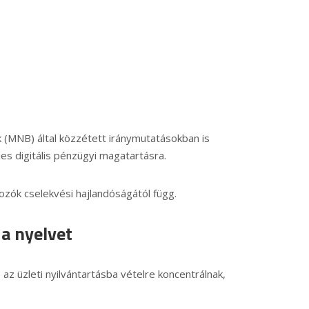
k (MNB)
által közzétett iránymutatásokban is
jes digitális pénzügyi magatartásra.
zók cselekvési hajlandóságától függ.
a nyelvet
z üzleti nyilvántartásba vételre koncentrálnak,