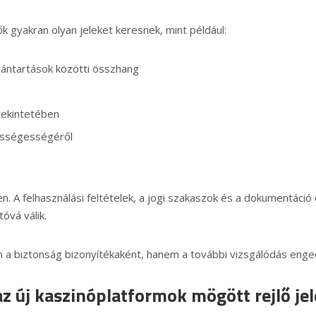
k gyakran olyan jeleket keresnek, mint például:
ántartások közötti összhang
 tekintetében
tességességéről
. A felhasználási feltételek, a jogi szakaszok és a dokumentáció o
óvá válik.
a biztonság bizonyítékaként, hanem a további vizsgálódás enged
: az új kaszinóplatformok mögött rejlő j