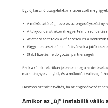
Egy új kaszinó vizsgálatakor a tapasztalt megfigyelő
A működtető cég neve és az engedélyezési nyilv
A tulajdonosi struktúrák egyértelmű azonosítása
Átlátható feltételek a kifizetések és a bónuszok
Független tesztelési tanúsítványok a játék tisz
Stabil fizetési feldolgozási partnerségek
Ezek a részletek ritkán jelennek meg a hirdetésekben
marketingnyelv enyhül, és a működési valóság láthat
Hasznos szemléletváltás, ha az engedélyezést nem 
Amikor az „új” instabillá válik