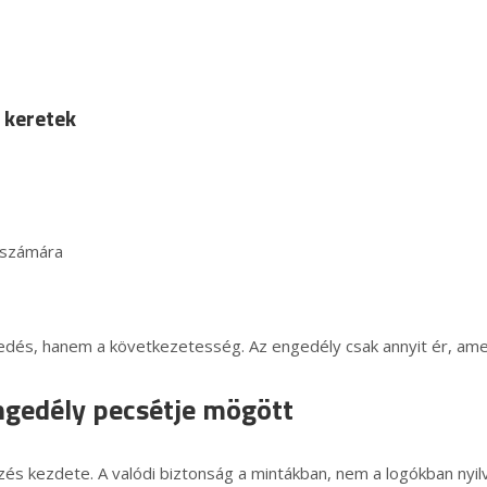
 keretek
 számára
dés, hanem a következetesség. Az engedély csak annyit ér, amenn
ngedély pecsétje mögött
és kezdete. A valódi biztonság a mintákban, nem a logókban nyil