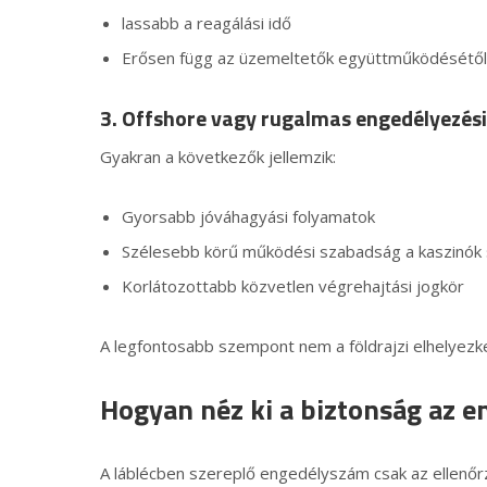
lassabb a reagálási idő
Erősen függ az üzemeltetők együttműködésétől
3. Offshore vagy rugalmas engedélyezési
Gyakran a következők jellemzik:
Gyorsabb jóváhagyási folyamatok
Szélesebb körű működési szabadság a kaszinók
Korlátozottabb közvetlen végrehajtási jogkör
A legfontosabb szempont nem a földrajzi elhelyezke
Hogyan néz ki a biztonság az e
A láblécben szereplő engedélyszám csak az ellenőrz