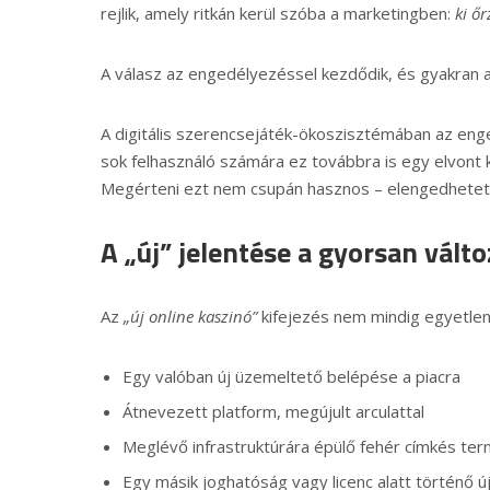
rejlik, amely ritkán kerül szóba a marketingben:
ki őr
A válasz az engedélyezéssel kezdődik, és gyakran a
A digitális szerencsejáték-ökoszisztémában az enge
sok felhasználó számára ez továbbra is egy elvont k
Megérteni ezt nem csupán hasznos – elengedhetetle
A „új” jelentése a gyorsan válto
Az
„új online kaszinó”
kifejezés nem mindig egyetlen 
Egy valóban új üzemeltető belépése a piacra
Átnevezett platform, megújult arculattal
Meglévő infrastruktúrára épülő fehér címkés te
Egy másik joghatóság vagy licenc alatt történő új