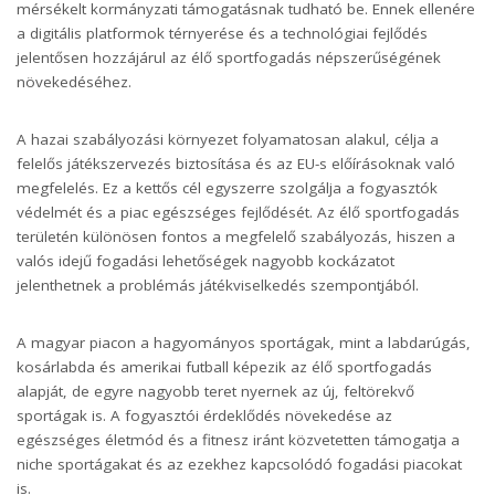
mérsékelt kormányzati támogatásnak tudható be. Ennek ellenére
a digitális platformok térnyerése és a technológiai fejlődés
jelentősen hozzájárul az élő sportfogadás népszerűségének
növekedéséhez.
A hazai szabályozási környezet folyamatosan alakul, célja a
felelős játékszervezés biztosítása és az EU-s előírásoknak való
megfelelés. Ez a kettős cél egyszerre szolgálja a fogyasztók
védelmét és a piac egészséges fejlődését. Az élő sportfogadás
területén különösen fontos a megfelelő szabályozás, hiszen a
valós idejű fogadási lehetőségek nagyobb kockázatot
jelenthetnek a problémás játékviselkedés szempontjából.
A magyar piacon a hagyományos sportágak, mint a labdarúgás,
kosárlabda és amerikai futball képezik az élő sportfogadás
alapját, de egyre nagyobb teret nyernek az új, feltörekvő
sportágak is. A fogyasztói érdeklődés növekedése az
egészséges életmód és a fitnesz iránt közvetetten támogatja a
niche sportágakat és az ezekhez kapcsolódó fogadási piacokat
is.