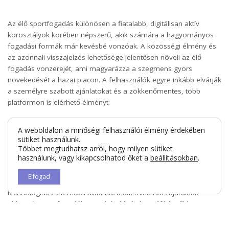
Az élő sportfogadás különösen a fiatalabb, digitálisan aktív
korosztályok körében népszerű, akik számára a hagyományos
fogadási formák már kevésbé vonzóak. A közösségi élmény és
az azonnali visszajelzés lehetősége jelentősen növeli az élő
fogadás vonzerejét, ami magyarázza a szegmens gyors
növekedését a hazai piacon. A felhasználók egyre inkább elvárják
a személyre szabott ajánlatokat és a zökkenőmentes, több
platformon is elérhető élményt.
Technológiai újítások és jövőbeli trendek az élő
A weboldalon a minőségi felhasználói élmény érdekében
sportfogadás területén
sütiket használunk.
Többet megtudhatsz arról, hogy milyen sütiket
használunk, vagy kikapcsolhatod őket a
beállításokban
.
Az élő sportfogadás területén a technológiai fejlődés rendkívül
gyors ütemben zajlik, ami folyamatosan javítja a felhasználói
Elfogad
élményt. A valós idejű adatelemzés, a fejlett élő közvetítési
technológiák és a mobil alkalmazások mind hozzájárulnak
ahhoz, hogy a fogadók interaktívabb és hozzáférhetőbb
élményben részesüljenek. Ezek a technológiai megoldások
lehetővé teszik a sportesemények részletes követését és a