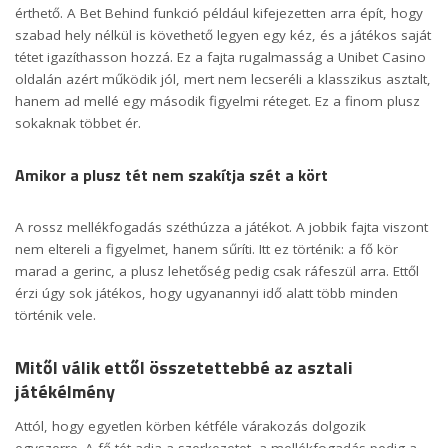
érthető. A Bet Behind funkció például kifejezetten arra épít, hogy
szabad hely nélkül is követhető legyen egy kéz, és a játékos saját
tétet igazíthasson hozzá. Ez a fajta rugalmasság a Unibet Casino
oldalán azért működik jól, mert nem lecseréli a klasszikus asztalt,
hanem ad mellé egy második figyelmi réteget. Ez a finom plusz
sokaknak többet ér.
Amikor a plusz tét nem szakítja szét a kört
A rossz mellékfogadás széthúzza a játékot. A jobbik fajta viszont
nem eltereli a figyelmet, hanem sűríti. Itt ez történik: a fő kör
marad a gerinc, a plusz lehetőség pedig csak ráfeszül arra. Ettől
érzi úgy sok játékos, hogy ugyanannyi idő alatt több minden
történik vele.
Mitől válik ettől összetettebbé az asztali
játékélmény
Attól, hogy egyetlen körben kétféle várakozás dolgozik