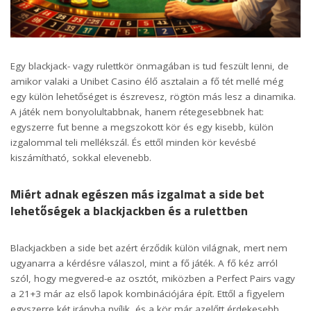
Egy blackjack- vagy rulettkör önmagában is tud feszült lenni, de
amikor valaki a
Unibet Casino
élő asztalain a fő tét mellé még
egy külön lehetőséget is észrevesz, rögtön más lesz a dinamika.
A játék nem bonyolultabbnak, hanem rétegesebbnek hat:
egyszerre fut benne a megszokott kör és egy kisebb, külön
izgalommal teli mellékszál. És ettől minden kör kevésbé
kiszámítható, sokkal elevenebb.
Miért adnak egészen más izgalmat a side bet
lehetőségek a blackjackben és a rulettben
Blackjackben a side bet azért érződik külön világnak, mert nem
ugyanarra a kérdésre válaszol, mint a fő játék. A fő kéz arról
szól, hogy megvered-e az osztót, miközben a Perfect Pairs vagy
a 21+3 már az első lapok kombinációjára épít. Ettől a figyelem
egyszerre két irányba nyílik, és a kör már azelőtt érdekesebb