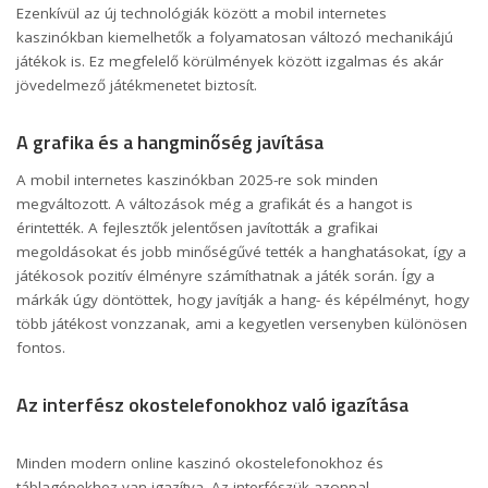
Ezenkívül az új technológiák között a mobil internetes
kaszinókban kiemelhetők a folyamatosan változó mechanikájú
játékok is. Ez megfelelő körülmények között izgalmas és akár
jövedelmező játékmenetet biztosít.
A grafika és a hangminőség javítása
A mobil internetes kaszinókban 2025-re sok minden
megváltozott. A változások még a grafikát és a hangot is
érintették. A fejlesztők jelentősen javították a grafikai
megoldásokat és jobb minőségűvé tették a hanghatásokat, így a
játékosok pozitív élményre számíthatnak a játék során. Így a
márkák úgy döntöttek, hogy javítják a hang- és képélményt, hogy
több játékost vonzzanak, ami a kegyetlen versenyben különösen
fontos.
Az interfész okostelefonokhoz való igazítása
Minden modern online kaszinó okostelefonokhoz és
táblagépekhez van igazítva. Az interfészük azonnal