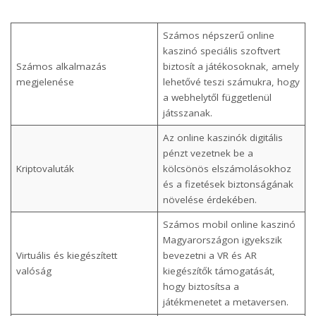
Számos népszerű online
kaszinó speciális szoftvert
Számos alkalmazás
biztosít a játékosoknak, amely
megjelenése
lehetővé teszi számukra, hogy
a webhelytől függetlenül
játsszanak.
Az online kaszinók digitális
pénzt vezetnek be a
Kriptovaluták
kölcsönös elszámolásokhoz
és a fizetések biztonságának
növelése érdekében.
Számos mobil online kaszinó
Magyarországon igyekszik
Virtuális és kiegészített
bevezetni a VR és AR
valóság
kiegészítők támogatását,
hogy biztosítsa a
játékmenetet a metaversen.