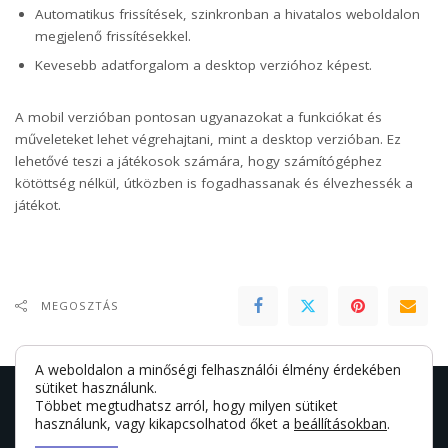
Automatikus frissítések, szinkronban a hivatalos weboldalon
megjelenő frissítésekkel.
Kevesebb adatforgalom a desktop verzióhoz képest.
A mobil verzióban pontosan ugyanazokat a funkciókat és
műveleteket lehet végrehajtani, mint a desktop verzióban. Ez
lehetővé teszi a játékosok számára, hogy számítógéphez
kötöttség nélkül, útközben is fogadhassanak és élvezhessék a
játékot.
MEGOSZTÁS
A weboldalon a minőségi felhasználói élmény érdekében
sütiket használunk.
Többet megtudhatsz arról, hogy milyen sütiket
Impresszum
Általános Szerződési Feltételek
használunk, vagy kikapcsolhatod őket a
beállításokban
.