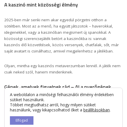
A kaszinó mint közösségi élmény
2025-ben már senki nem akar egyedül pörgetni otthon a
sötétben. Most az a menő, ha együtt játszotok – haverokkal,
idegenekkel, vagy a kaszinóban megismert új spanokkal. A
közösségi szerencsejáték betört a kaszinókba is: vannak
kaszinós élő közvetítések, közös versenyek, chatfalak, sőt, már
saját avatart is csinálhatsz, amivel megjelenhetsz a játékban.
Olyan, mintha egy kaszinós metaverzumban lennél. A játék nem
csak neked szól, hanem mindenkinek.
Gépek, amelyek figyelnek rád – AI a nyerőgépek
mögött
A weboldalon a minőségi felhasználói élmény érdekében
sütiket használunk.
A mesterséges intelligencia (AI) már régóta ott van a háttérben,
Többet megtudhatsz arról, hogy milyen sütiket
de 2025-re teljesen beszivárgott a kaszinók világába is. Nem csak
használunk, vagy kikapcsolhatod őket a
beállításokban
.
azt figyeli, mennyit játszol, hanem azt is, hogyan. Elemzi a
Elfogad
szokásaidat, tanul belőlük, és személyre szabott ajánlatokat kínál