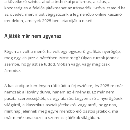
a következő szintet, ahol a technikai profizmus, a stílus, a
közösség és a felelős játékmenet az irányadók. Szóval csatold be
az övedet, mert most végigzúzunk a legmenőbb online kaszinó
trendeken, amelyek 2025-ben letarolják a netet!
A játék már nem ugyanaz
Régen az volt a menő, ha volt egy egyszerű grafikás nyerőgép,
meg egy kis jazz a háttérben. Most meg? Olyan cuccok jönnek
szembe, hogy azt se tudod, VR-ban vagy, vagy még csak
álmodsz.
A kaszinóipar keményen ráfeküdt a fejlesztésre, és 2025-re már
nemcsak a látvány durva, hanem az élmény is. Ez már nem
puszta szerencsejáték, ez egy utazás. Legyen szó a nyerőgépek
világáról, a klasszikus asztali játékokról vagy arról, hogy nap,
mint nap jelennek meg egyre menőbb élő osztós játékok, ma
már nehéz unatkozni a szerencsejátékok világában.