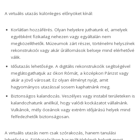
A virtuális utazás különleges előnyöket kínál:
Korlátlan hozzáférés. Olyan helyekre juthatunk el, amelyek
egyébként fizikailag nehezen vagy egyáltalán nem
megközelíthetők. Múzeumok zárt részei, történelmi helyszínek
rekonstrukciói vagy akár űrállomások belseje mind elérhetővé
válik.
Időutazás lehetősége. A digitális rekonstrukciók segítségével
meglátogathatjuk az ókori Rómát, a középkori Párizst vagy
akár a jövő városait. Ez olyan élményt nyújt, amit
hagyományos utazással sosem kaphatnánk meg.
Biztonságos kalandozás. Veszélyes vagy instabil területeken is
kalandozhatunk anélkül, hogy valódi kockázatot vállalnánk.
Vulkánok, mély óceánok vagy extrém időjárású helyek mind
felfedezhetők biztonságosan.
A virtuális utazás nem csak szórakozás, hanem tanulási
lehetőség is. Földrajzórákon használt térképek helyett most