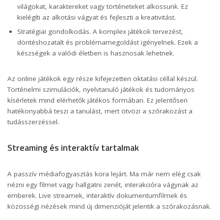
világokat, karaktereket vagy történeteket alkossunk. Ez
kielégíti az alkotási vágyat és fejleszti a kreativitást.
Stratégiai gondolkodás. A komplex játékok tervezést,
döntéshozatalt és problémamegoldást igényelnek. Ezek a
készségek a valódi életben is hasznosak lehetnek.
Az online játékok egy része kifejezetten oktatási céllal készül.
Történelmi szimulációk, nyelvtanuló játékok és tudományos
kísérletek mind elérhetők játékos formában. Ez jelentősen
hatékonyabbá teszi a tanulást, mert ötvözi a szórakozást a
tudásszerzéssel.
Streaming és interaktív tartalmak
A passzív médiafogyasztás kora lejárt. Ma már nem elég csak
nézni egy filmet vagy hallgatni zenét, interakcióra vágynak az
emberek. Live streamek, interaktív dokumentumfilmek és
közösségi nézések mind új dimenzióját jelentik a szórakozásnak.