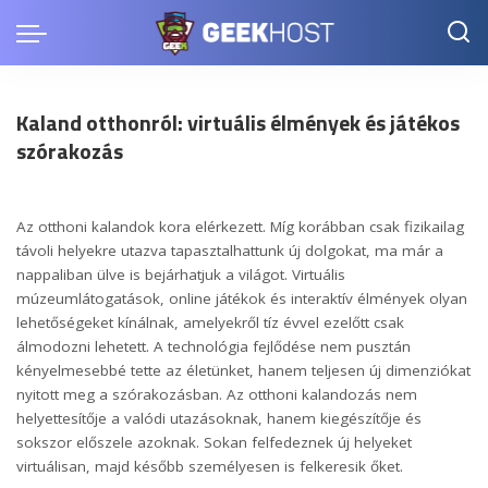
Kaland otthonról: virtuális élmények és játékos
szórakozás
Az otthoni kalandok kora elérkezett. Míg korábban csak fizikailag
távoli helyekre utazva tapasztalhattunk új dolgokat, ma már a
nappaliban ülve is bejárhatjuk a világot. Virtuális
múzeumlátogatások, online játékok és interaktív élmények olyan
lehetőségeket kínálnak, amelyekről tíz évvel ezelőtt csak
álmodozni lehetett. A technológia fejlődése nem pusztán
kényelmesebbé tette az életünket, hanem teljesen új dimenziókat
nyitott meg a szórakozásban. Az otthoni kalandozás nem
helyettesítője a valódi utazásoknak, hanem kiegészítője és
sokszor előszele azoknak. Sokan felfedeznek új helyeket
virtuálisan, majd később személyesen is felkeresik őket.