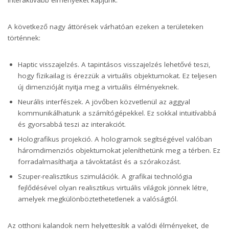
interaktívabb élményeket kapjunk.
A következő nagy áttörések várhatóan ezeken a területeken
történnek:
Haptic visszajelzés. A tapintásos visszajelzés lehetővé teszi,
hogy fizikailag is érezzük a virtuális objektumokat. Ez teljesen
új dimenzióját nyitja meg a virtuális élményeknek.
Neurális interfészek. A jövőben közvetlenül az aggyal
kommunikálhatunk a számítógépekkel. Ez sokkal intuitívabbá
és gyorsabbá teszi az interakciót.
Holografikus projekció. A hologramok segítségével valóban
háromdimenziós objektumokat jeleníthetünk meg a térben. Ez
forradalmasíthatja a távoktatást és a szórakozást.
Szuper-realisztikus szimulációk. A grafikai technológia
fejlődésével olyan realisztikus virtuális világok jönnek létre,
amelyek megkülönböztethetetlenek a valóságtól.
Az otthoni kalandok nem helyettesítik a valódi élményeket, de