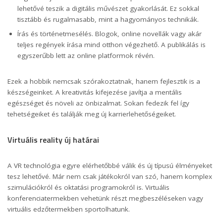
lehetővé teszik a digitális művészet gyakorlását. Ez sokkal
tisztább és rugalmasabb, mint a hagyományos technikák.
Írás és történetmesélés. Blogok, online novellák vagy akár
teljes regények írása mind otthon végezhető. A publikálás is
egyszerűbb lett az online platformok révén.
Ezek a hobbik nemcsak szórakoztatnak, hanem fejlesztik is a
készségeinket. A kreativitás kifejezése javítja a mentális
egészséget és növeli az önbizalmat. Sokan fedezik fel így
tehetségeiket és találják meg új karrierlehetőségeiket.
Virtuális reality új határai
A VR technológia egyre elérhetőbbé válik és új típusú élményeket
tesz lehetővé. Már nem csak játékokról van szó, hanem komplex
szimulációkról és oktatási programokról is. Virtuális
konferenciatermekben vehetünk részt megbeszéléseken vagy
virtuális edzőtermekben sportolhatunk.