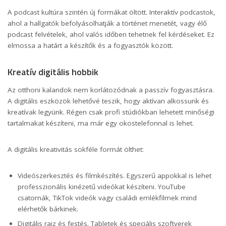
A podcast kultúra szintén új formákat öltött. Interaktív podcastok,
ahol a hallgatók befolyásolhatják a történet menetét, vagy élő
podcast felvételek, ahol valós időben tehetnek fel kérdéseket. Ez
elmossa a határt a készítők és a fogyasztók között.
Kreatív digitális hobbik
Az otthoni kalandok nem korlátozódnak a passzív fogyasztásra.
A digitális eszközök lehetővé teszik, hogy aktívan alkossunk és
kreatívak legyünk. Régen csak profi stúdiókban lehetett minőségi
tartalmakat készíteni, ma már egy okostelefonnal is lehet.
A digitális kreativitás sokféle formát ölthet:
Videószerkesztés és filmkészítés. Egyszerű appokkal is lehet
professzionális kinézetű videókat készíteni. YouTube
csatornák, TikTok videók vagy családi emlékfilmek mind
elérhetők bárkinek.
Digitális rajz és festés. Tabletek és speciális szoftverek