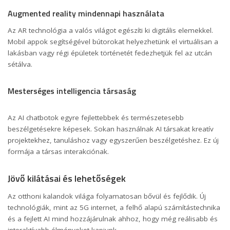
Augmented reality mindennapi használata
Az AR technológia a valós világot egészíti ki digitális elemekkel.
Mobil appok segítségével bútorokat helyezhetünk el virtuálisan a
lakásban vagy régi épületek történetét fedezhetjük fel az utcán
sétálva.
Mesterséges intelligencia társaság
Az AI chatbotok egyre fejlettebbek és természetesebb
beszélgetésekre képesek. Sokan használnak AI társakat kreatív
projektekhez, tanuláshoz vagy egyszerűen beszélgetéshez. Ez új
formája a társas interakciónak.
Jövő kilátásai és lehetőségek
Az otthoni kalandok világa folyamatosan bővül és fejlődik. Új
technológiák, mint az 5G internet, a felhő alapú számítástechnika
és a fejlett AI mind hozzájárulnak ahhoz, hogy még reálisabb és