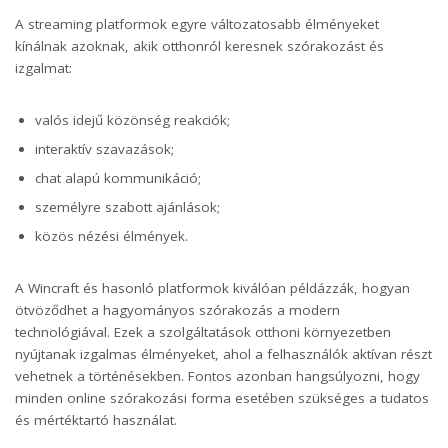
A streaming platformok egyre változatosabb élményeket
kínálnak azoknak, akik otthonról keresnek szórakozást és
izgalmat:
valós idejű közönség reakciók;
interaktív szavazások;
chat alapú kommunikáció;
személyre szabott ajánlások;
közös nézési élmények.
A
Wincraft
és hasonló platformok kiválóan példázzák, hogyan
ötvöződhet a hagyományos szórakozás a modern
technológiával. Ezek a szolgáltatások otthoni környezetben
nyújtanak izgalmas élményeket, ahol a felhasználók aktívan részt
vehetnek a történésekben. Fontos azonban hangsúlyozni, hogy
minden online szórakozási forma esetében szükséges a tudatos
és mértéktartó használat.