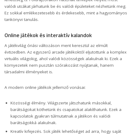
valódi utcákat járhatunk be és valódi épületeket nézhetünk meg.
Ez sokkal emlékezetesebb és érdekesebb, mint a hagyományos
tankönyvi tanulás.
Online játékok és interaktív kalandok
A játékvilág óriási változáson ment keresztül az elmúlt
évtizedben. Az egyszerű arcade játékoktól eljutottunk a komplex
virtuális világokig, ahol valódi közösségek alakulnak ki. Ezek a
környezetek nem pusztán szórakozást nyújtanak, hanem
társadalmi élményeket is.
A modern online játékok jellemző vonásai:
Közösségi élmény. Világszerte játszhatunk másokkal,
barátságokat köthetünk és csapatokat alakíthatunk. Ezek a
kapcsolatok gyakran túlmutatnak a játékon és valódi
barátságokká alakulnak.
Kreatív kifejezés. Sok játék lehetőséget ad arra, hogy saját