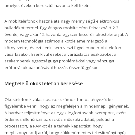
amelyet éveken keresztül havonta kell fizetni.
A mobiltelefonok használata nagy mennyiségű elektronikus
hulladékot termel. Egy átlagos mobiltelefon-felhasználó 2-3
évente, vagy akár 12 havonta egyszer lecseréli okostelefonját. A
modern technológia számos alkotóeleme mérgező a
környezetre, és ezt senki sem veszi figyelembe mobiltelefon
vásárlásakor. Ezenkívül ezeket a varázslatos eszközöket a
szakemberek egészségügyi problémákkal vagy pénzügyi
erőforrások pazarlásával hozzák összefüggésbe.
Megfelelő okostelefon keresése
Okostelefon kiválasztásakor számos fontos tényezőt kell
figyelembe venni, hogy az megfeleljen a mindennapi igényeinek.
A hardver teljesítménye az egyik legfontosabb szempont, ezért
érdemes ellenőrizni az eszköz műszaki adatait, például a
processzort, a RAM-ot és a tárhely kapacitást, hogy
megbizonyosodj arról, hogy zökkenőmentes teljesítményt nyújt