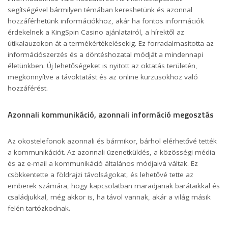
segítségével bármilyen témában kereshetünk és azonnal
hozzáférhetünk információkhoz, akár ha fontos információk
érdekelnek a
KingSpin Casino
ajánlatairól, a hírektől az
útikalauzokon át a termékértékelésekig. Ez forradalmasította az
információszerzés és a döntéshozatal módját a mindennapi
életünkben. Új lehetőségeket is nyitott az oktatás területén,
megkönnyítve a távoktatást és az online kurzusokhoz való
hozzáférést.
Azonnali kommunikáció, azonnali információ megosztás
Az okostelefonok azonnali és bármikor, bárhol elérhetővé tették
a kommunikációt. Az azonnali üzenetküldés, a közösségi média
és az e-mail a kommunikáció általános módjaivá váltak. Ez
csökkentette a földrajzi távolságokat, és lehetővé tette az
emberek számára, hogy kapcsolatban maradjanak barátaikkal és
családjukkal, még akkor is, ha távol vannak, akár a világ másik
felén tartózkodnak.