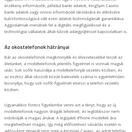
érzékeny információk, például banki adatok, KingSpin Casino
banki adatok vagy orvosi információk tárolására és elérésére
kulcsfontosságúvá vált ezen adatok biztonságának garantálása.
Aggodalmak merülnek fel a digitális megfigyeléssel és a
technológiai vállalatok általi túlzott adatgyűjtéssel kapcsolatban is.
Az okostelefonok hátrányai
Bár az okostelefonok megkönnyítik és élvezetesebbé teszik az
életünket, a mobiltelefonok jelentős figyelmet is vonnak maguk
után. Sok sofőr használja a mobiltelefonját vezetés közben, és
az eszköz által okozott közúti balesetek száma is egyértelműen
bizonyítja, hogy sok sofőr figyelmét elveszi a telefon vezetés
közben.
Ugyanakkor fontos figyelembe venni azt a tényt, hogy az új
mobiltelefonok nagyon drágák lehetnek, és legtöbbször nem
indokolják a magas árukat. A legújabb iPhone modellek ára
meglehetősen magas, így még előfizetéses vásárlás esetén is
adósságot generál nem mint a Kingspin Casino, az adott telefon,