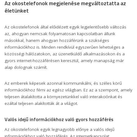
Az okostelefonok megjelenése megváltoztatta az
életünket
Az okostelefonok által előidézett egyik legjelentősebb változás
az, ahogyan nemcsak folyamatosan kapcsolatban állunk
másokkal, hanem ahogyan hozzáférünk a szükséges
információkhoz is. Minden rendkívül egyszerűen lehetséges a
közösségi hálózatokon, az üzenetküldő alkalmazásokon és a
gyors internet-hozzáférésen keresztül, amely manapság már
alap dolognak számít.
Az emberek képesek azonnal kommunikálni, és széles körű
információkhoz férni az egész világban. Ez az a szempont, amely
teljesen átalakította a környezetünkkel való interakciónkat és
ezáltal teljesen alakították át a világot.
Valós idejű információkhoz való gyors hozzáférés
Az okostelefonok egyik legnagyobb előnye a valós idejű
információkhoz való hozzáférés. Az internetkapcsolat