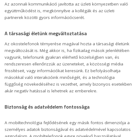
Az azonnali kommunikáció javította az üzleti környezetben való
együttműködést is, megkönnyítve a kollégák és az üzleti
partnerek közötti gyors információcserét.
A társasági életünk megváltoztatása
Az okostelefonok térnyerése magával hozta a társasági életünk
megváltozását is. Még akkor is, ha fizikailag mások jelenlétében
vagyunk, telefonunk gyakran elérhető közelségben van, és
rendszeresen ellenőrizzük az üzeneteket, a közösségi média
frissítéseit, vagy információkat keresünk. Ez befolyásolhatja
másokkal való interakcióink minőségét, és a technológia
függőség növekedéséhez is vezethet, amely bizonyos esetekben
akár negatív hatással is lehetnek az emberekre.
Biztonság és adatvédelem fontossága
A mobiltechnológia fejlődésének egy másik fontos dimenziója a
személyes adatok biztonságával és adatvédelmével kapcsolatos
aggodalom. A mobiltelefonok egyre növekvő használatával