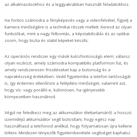
az alkalmazásokhoz és a leggyakrabban használt feladatokhoz.
Ha fontos számodra a fényképezés vagy a videofelvétel, figyelj a
kamera minőségére is a technikai részek mellett. Keresd az olyan
funkciókat, mint a nagy felbontás, a képstabilizálás és az optikai
zoom, hogy tiszta és stabil képeket készíts.
Az operációs rendszer egy másik kulcsfontosságú elem; válassz
olyan eszközt, amely számodra kompatibilis platformon fut, és
amely rendszeresen frissítéseket kap a biztonság és a
naprakészség érdekében. Vedd figyelembe a telefon tartósságát
is, így érdemes ellenőrizni a felépítési minőséget, valamint azt,
hogy víz- vagy porálló-e, különösen, ha igényesebb
környezetben használnod.
Végül ne feledkezz meg az akkumulátor élettartamáról; a hosszú
üzemidejű akkumulátor segít biztosítani, hogy egész nap
használhasd a telefonod anélkül, hogy folyamatosan újra kellene
tölteni. Mindezen tényezők figyelembevétele segítséget kaphatsz