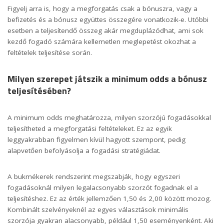
Figyelj arra is, hogy a megforgatás csak a bónuszra, vagy a
befizetés és a bónusz együttes összegére vonatkozik-e. Utóbbi
esetben a teljesítendő összeg akár megduplázódhat, ami sok
kezdő fogadó számára kellemetlen meglepetést okozhat a
feltételek teljesítése során.
Milyen szerepet játszik a minimum odds a bónusz
teljesítésében?
A minimum odds meghatározza, milyen szorzójú fogadásokkal
teljesítheted a megforgatási feltételeket. Ez az egyik
leggyakrabban figyelmen kívül hagyott szempont, pedig
alapvetően befolyásolja a fogadási stratégiádat.
A bukmékerek rendszerint megszabják, hogy egyszeri
fogadásoknál milyen legalacsonyabb szorzót fogadnak el a
teljesítéshez. Ez az érték jellemzően 1,50 és 2,00 között mozog.
Kombinált szelvényeknél az egyes választások minimális
szorzója gyakran alacsonyabb, például 1,50 eseményenként. Aki