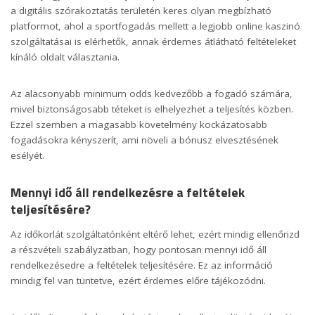
a digitális szórakoztatás területén keres olyan megbízható
platformot, ahol a sportfogadás mellett a
legjobb online kaszinó
szolgáltatásai is elérhetők, annak érdemes átlátható feltételeket
kínáló oldalt választania.
Az alacsonyabb minimum odds kedvezőbb a fogadó számára,
mivel biztonságosabb téteket is elhelyezhet a teljesítés közben.
Ezzel szemben a magasabb követelmény kockázatosabb
fogadásokra kényszerít, ami növeli a bónusz elvesztésének
esélyét.
Mennyi idő áll rendelkezésre a feltételek
teljesítésére?
Az időkorlát szolgáltatónként eltérő lehet, ezért mindig ellenőrizd
a részvételi szabályzatban, hogy pontosan mennyi idő áll
rendelkezésedre a feltételek teljesítésére. Ez az információ
mindig fel van tüntetve, ezért érdemes előre tájékozódni.