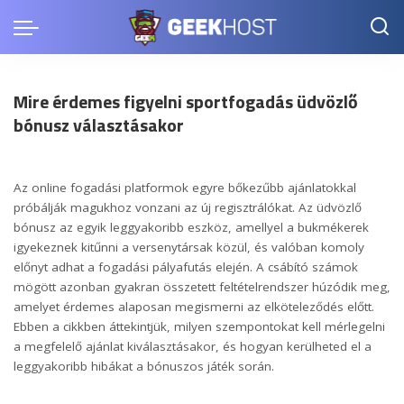
Mire érdemes figyelni sportfogadás üdvözlő
bónusz választásakor
Az online fogadási platformok egyre bőkezűbb ajánlatokkal
próbálják magukhoz vonzani az új regisztrálókat. Az üdvözlő
bónusz az egyik leggyakoribb eszköz, amellyel a bukmékerek
igyekeznek kitűnni a versenytársak közül, és valóban komoly
előnyt adhat a fogadási pályafutás elején. A csábító számok
mögött azonban gyakran összetett feltételrendszer húzódik meg,
amelyet érdemes alaposan megismerni az elköteleződés előtt.
Ebben a cikkben áttekintjük, milyen szempontokat kell mérlegelni
a megfelelő ajánlat kiválasztásakor, és hogyan kerülheted el a
leggyakoribb hibákat a bónuszos játék során.