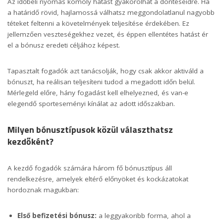
Az időbeli nyomás komoly hatást gyakorolhat a döntéseidre. Ha
a határidő rövid, hajlamossá válhatsz meggondolatlanul nagyobb
téteket feltenni a követelmények teljesítése érdekében. Ez
jellemzően veszteségekhez vezet, és éppen ellentétes hatást ér
el a bónusz eredeti céljához képest.
Tapasztalt fogadók azt tanácsolják, hogy csak akkor aktiváld a
bónuszt, ha reálisan teljesíteni tudod a megadott időn belül.
Mérlegeld előre, hány fogadást kell elhelyezned, és van-e
elegendő sporteseményi kínálat az adott időszakban.
Milyen bónusztípusok közül választhatsz
kezdőként?
A kezdő fogadók számára három fő bónusztípus áll
rendelkezésre, amelyek eltérő előnyöket és kockázatokat
hordoznak magukban:
Első befizetési bónusz:
a leggyakoribb forma, ahol a