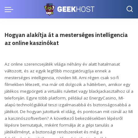
Hogyan alakítja át a mesterséges intelligencia
az online kaszinókat
Az online szerencsejáték világa néhány év alatt hatalmasat
változott, és az egyik legfőbb mozgatórugója ennek a
mesterséges intelligencia, röviden MI. Ami régen csak sci-fi
filmekben létezett, ma már ott dolgozik a háttérben, amikor egy
játékos megpörgeti a virtuális rulettet vagy blackjackasztalhoz ül a
telefonján. Egyre több platform, például az
EnergyCasino
, MI-
alapú technológiákkal teszi izgalmasabbá és biztonságosabbá a
játékot. De hogyan jutottunk el idáig, és pontosan mit csinál az MI
a kaszinószoftverben? A következő bekezdésekben lépésről
lépésre bemutatjuk, miként formálja át a gépi tanulás a
játékélményt, a biztonsági rendszereket és még a