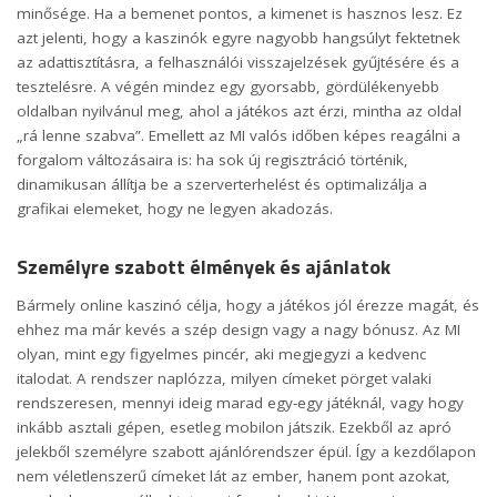
minősége. Ha a bemenet pontos, a kimenet is hasznos lesz. Ez
azt jelenti, hogy a kaszinók egyre nagyobb hangsúlyt fektetnek
az adattisztításra, a felhasználói visszajelzések gyűjtésére és a
tesztelésre. A végén mindez egy gyorsabb, gördülékenyebb
oldalban nyilvánul meg, ahol a játékos azt érzi, mintha az oldal
„rá lenne szabva”. Emellett az MI valós időben képes reagálni a
forgalom változásaira is: ha sok új regisztráció történik,
dinamikusan állítja be a szerverterhelést és optimalizálja a
grafikai elemeket, hogy ne legyen akadozás.
Személyre szabott élmények és ajánlatok
Bármely online kaszinó célja, hogy a játékos jól érezze magát, és
ehhez ma már kevés a szép design vagy a nagy bónusz. Az MI
olyan, mint egy figyelmes pincér, aki megjegyzi a kedvenc
italodat. A rendszer naplózza, milyen címeket pörget valaki
rendszeresen, mennyi ideig marad egy-egy játéknál, vagy hogy
inkább asztali gépen, esetleg mobilon játszik. Ezekből az apró
jelekből személyre szabott ajánlórendszer épül. Így a kezdőlapon
nem véletlenszerű címeket lát az ember, hanem pont azokat,