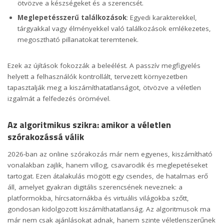
ötvözve a készségeket és a szerencsét.
Meglepetésszerű találkozások
: Egyedi karakterekkel,
tárgyakkal vagy élményekkel való találkozások emlékezetes,
megosztható pillanatokat teremtenek.
Ezek az újítások fokozzák a beleélést. A passzív megfigyelés
helyett a felhasználók kontrollált, tervezett környezetben
tapasztalják meg a kiszámíthatatlanságot, ötvözve a véletlen
izgalmát a felfedezés örömével.
Az algoritmikus szikra: amikor a véletlen
szórakozássá válik
2026-ban az online szórakozás már nem egyenes, kiszámítható
vonalakban zajlik, hanem villog, csavarodik és meglepetéseket
tartogat. Ezen átalakulás mögött egy csendes, de hatalmas erő
áll, amelyet gyakran digitális szerencsének neveznek: a
platformokba, hírcsatornákba és virtuális világokba szőtt,
gondosan kidolgozott kiszámíthatatlanság. Az algoritmusok ma
már nem csak ajánlásokat adnak, hanem szinte véletlenszerűnek