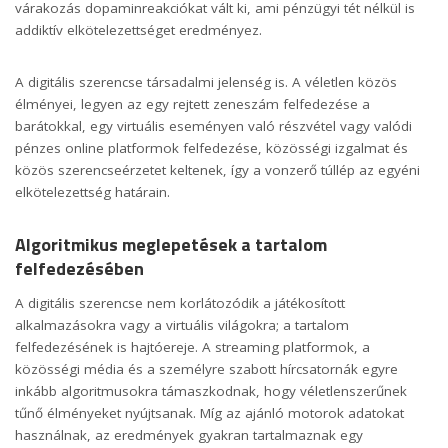
várakozás dopaminreakciókat vált ki, ami pénzügyi tét nélkül is
addiktív elkötelezettséget eredményez.
A digitális szerencse társadalmi jelenség is. A véletlen közös
élményei, legyen az egy rejtett zeneszám felfedezése a
barátokkal, egy virtuális eseményen való részvétel vagy
valódi
pénzes online platformok
felfedezése, közösségi izgalmat és
közös szerencseérzetet keltenek, így a vonzerő túllép az egyéni
elkötelezettség határain.
Algoritmikus meglepetések a tartalom
felfedezésében
A digitális szerencse nem korlátozódik a játékosított
alkalmazásokra vagy a virtuális világokra; a tartalom
felfedezésének is hajtóereje. A streaming platformok, a
közösségi média és a személyre szabott hírcsatornák egyre
inkább algoritmusokra támaszkodnak, hogy véletlenszerűnek
tűnő élményeket nyújtsanak. Míg az ajánló motorok adatokat
használnak, az eredmények gyakran tartalmaznak egy