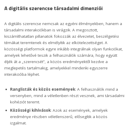
A digitális szerencse társadalmi dimenziói
A digitális szerencse nemcsak az egyéni élményekben, hanem a
társadalmi interakciókban is virágzik. A megosztott,
kiszámíthatatlan pillanatok fokozzák az élvezetet, beszélgetési
témákat teremtenek és elmélyítik az elkötelezettséget. A
közösségi platformok egyre inkább integrálnak olyan funkciókat,
amelyek lehetővé teszik a felhasználók számára, hogy együtt
éljék át a „szerencsét”, a közös eredményektől kezdve a
meglepetés tartalmakig, amelyekkel mindenki egyszerre
interakcióba léphet.
Ranglisták és közös események
: A felhasználók mind a
versenyben, mind a véletlenben részt vesznek, ami társadalmi
kohéziót teremt.
Közösségi kihívások
: Azok az események, amelyek
eredménye részben véletlenszerű, elősegítik a közös
izgalmat.