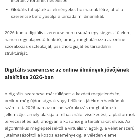
interaktív történetmesélésbe.
Globális többjátékos élményeket hozhatnak létre, ahol a
szerencse befolyásolja a társadalmi dinamikát.
2026-ban a digitális szerencse nem csupán egy kiegészítő elem,
hanem egy alapvető funkció, amely meghatározza az online
szórakozás esztétikáját, pszichológiáját és társadalmi
struktúráját.
Digitális szerencse: az online élmények jövőjének
alakítása 2026-ban
A digitális szerencse már túllépett a kezdeti megjelenésén,
amikor még újdonságnak vagy felületes játékmechanikának
számított. 2026-ban az online szórakozás meghatározó
jellemzője, amely alakítja a felhasználói viselkedést, a platformok
tervezését és azt, ahogyan a közönség a tartalmakat élvezi. Az
algoritmikus meglepetésektől a virtuális világokig, a véletlenszerű
jutalmazásoktól a közös eseményekig, a véletlen eleme