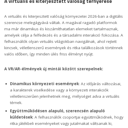
A virtuális és kiterjesztett valóság térnyerése
A virtuális és kiterjesztett valóság környezetei 2026-ban a digitális
szerencse melegágyává váltak. A magával ragadó platformok
ma már dinamikus és kiszámíthatatlan elemeket tartalmaznak,
amelyek célja a felfedezés és a társadalmi interakció fokozása. A
felhasználók olyan virtuális világokban navigálnak, ahol rejtett
kincsek, véletlenszerű események és ritka találkozások történnek
valós időben, így minden ülés friss élményt nyújt.
A VR/AR-élmények új mintái között szerepelnek:
Dinamikus környezeti események
: Az időjárás változásai,
a karakterek viselkedése vagy a környezeti interakciók
véletlenszerűen jelenhetnek meg, mélységet adva a virtuális
térnek.
Együttműködésen alapuló, szerencsén alapuló
küldetések
: A felhasználók csoportjai együttműködnek, hogy
ritka játékbeli eseményeket vagy jutalmakat váltsanak ki,