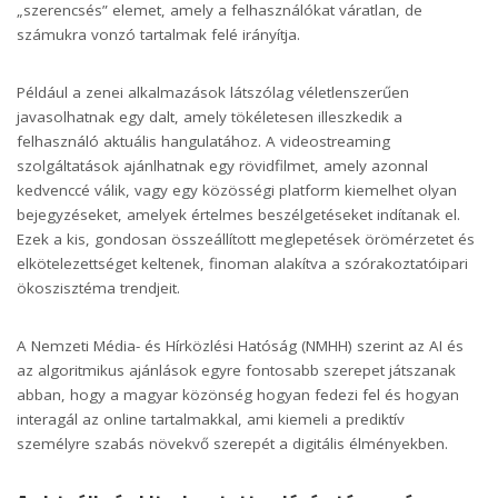
„szerencsés” elemet, amely a felhasználókat váratlan, de
számukra vonzó tartalmak felé irányítja.
Például a zenei alkalmazások látszólag véletlenszerűen
javasolhatnak egy dalt, amely tökéletesen illeszkedik a
felhasználó aktuális hangulatához. A videostreaming
szolgáltatások ajánlhatnak egy rövidfilmet, amely azonnal
kedvenccé válik, vagy egy közösségi platform kiemelhet olyan
bejegyzéseket, amelyek értelmes beszélgetéseket indítanak el.
Ezek a kis, gondosan összeállított meglepetések örömérzetet és
elkötelezettséget keltenek, finoman alakítva a szórakoztatóipari
ökoszisztéma trendjeit.
A Nemzeti Média- és Hírközlési Hatóság (
NMHH
) szerint az AI és
az algoritmikus ajánlások egyre fontosabb szerepet játszanak
abban, hogy a magyar közönség hogyan fedezi fel és hogyan
interagál az online tartalmakkal, ami kiemeli a prediktív
személyre szabás növekvő szerepét a digitális élményekben.