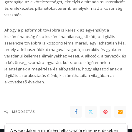
gazdagítja az elkötelezettséget, elmélyíti a társadalmi interakciót
és emlékezetes pillanatokat teremt, amelyek miatt a közönség
visszatér.
Ahogy a platformok továbbra is keresik az egyensúlyt a
kiszámíthatóság és a kiszámíthatatlanság között, a digitális
szerencse továbbra is központi téma marad, egy láthatatlan kéz,
amely a felhasználókat magával ragadó, interaktív és gyakran
váratlanul kellemes élményekhez vezeti. A alkotók, a tervezők és
a közönség számára egyaránt kulcsfontosságú ennek a
jelenségnek a megértése és elfogadása, hogy eligazodjanak a
digitális szórakoztatás élénk, kiszámíthatatlan világában az
elkövetkező években.
MEGOSZTÁS
A weboldalon a minőségi felhasználói élmény érdekében