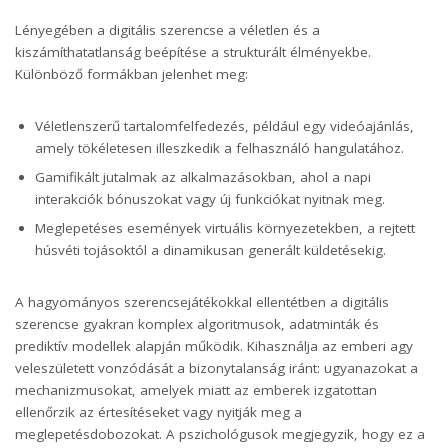
Lényegében a digitális szerencse a véletlen és a
kiszámíthatatlanság beépítése a strukturált élményekbe.
Különböző formákban jelenhet meg:
Véletlenszerű tartalomfelfedezés, például egy videóajánlás,
amely tökéletesen illeszkedik a felhasználó hangulatához.
Gamifikált jutalmak az alkalmazásokban, ahol a napi
interakciók bónuszokat vagy új funkciókat nyitnak meg.
Meglepetéses események virtuális környezetekben, a rejtett
húsvéti tojásoktól a dinamikusan generált küldetésekig.
A hagyományos szerencsejátékokkal ellentétben a digitális
szerencse gyakran komplex algoritmusok, adatminták és
prediktív modellek alapján működik. Kihasználja az emberi agy
veleszületett vonzódását a bizonytalanság iránt: ugyanazokat a
mechanizmusokat, amelyek miatt az emberek izgatottan
ellenőrzik az értesítéseket vagy nyitják meg a
meglepetésdobozokat. A pszichológusok megjegyzik, hogy ez a