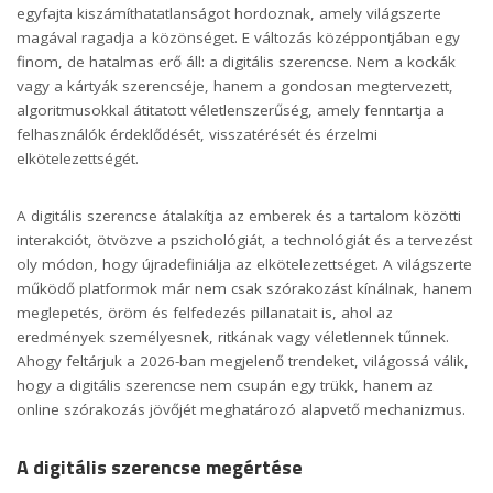
egyfajta kiszámíthatatlanságot hordoznak, amely világszerte
magával ragadja a közönséget. E változás középpontjában egy
finom, de hatalmas erő áll: a digitális szerencse. Nem a kockák
vagy a kártyák szerencséje, hanem a gondosan megtervezett,
algoritmusokkal átitatott véletlenszerűség, amely fenntartja a
felhasználók érdeklődését, visszatérését és érzelmi
elkötelezettségét.
A digitális szerencse átalakítja az emberek és a tartalom közötti
interakciót, ötvözve a pszichológiát, a technológiát és a tervezést
oly módon, hogy újradefiniálja az elkötelezettséget. A világszerte
működő platformok már nem csak szórakozást kínálnak, hanem
meglepetés, öröm és felfedezés pillanatait is, ahol az
eredmények személyesnek, ritkának vagy véletlennek tűnnek.
Ahogy feltárjuk a 2026-ban megjelenő trendeket, világossá válik,
hogy a digitális szerencse nem csupán egy trükk, hanem az
online szórakozás jövőjét meghatározó alapvető mechanizmus.
A digitális szerencse megértése