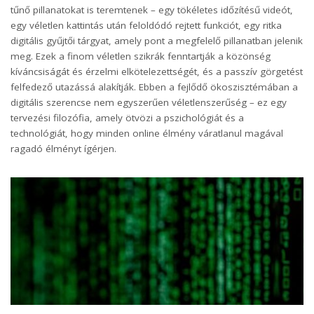
tűnő pillanatokat is teremtenek – egy tökéletes időzítésű videót,
egy véletlen kattintás után feloldódó rejtett funkciót, egy ritka
digitális gyűjtői tárgyat
, amely pont a megfelelő pillanatban jelenik
meg. Ezek a finom véletlen szikrák fenntartják a közönség
kíváncsiságát és érzelmi elkötelezettségét, és a passzív görgetést
felfedező utazássá alakítják. Ebben a fejlődő ökoszisztémában a
digitális szerencse nem egyszerűen véletlenszerűség – ez egy
tervezési filozófia, amely ötvözi a pszichológiát és a
technológiát, hogy minden online élmény váratlanul magával
ragadó élményt ígérjen.