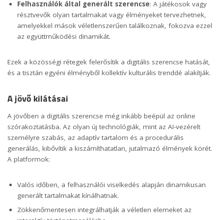
Felhasználók által generált szerencse
: A játékosok vagy
résztvevők olyan tartalmakat vagy élményeket tervezhetnek,
amelyekkel mások véletlenszerűen találkoznak, fokozva ezzel
az együttműködési dinamikát.
Ezek a közösségi rétegek felerősítik a digitális szerencse hatását,
és a tisztán egyéni élményből kollektív kulturális trenddé alakítják.
A jövő kilátásai
A jövőben a digitális szerencse még inkább beépül az online
szórakoztatásba. Az olyan új technológiák, mint az AI-vezérelt
személyre szabás, az adaptív tartalom és a procedurális
generálás, kibővítik a kiszámíthatatlan, jutalmazó élmények körét.
A platformok:
Valós időben, a felhasználói viselkedés alapján dinamikusan
generált tartalmakat kínálhatnak.
Zökkenőmentesen integrálhatják a véletlen elemeket az