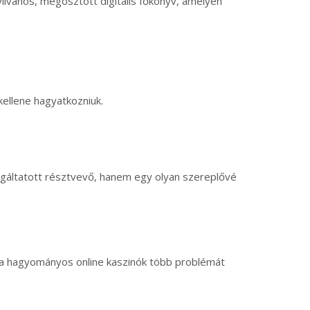
nyilvános, megosztott digitális főkönyv, amelyen
kellene hagyatkozniuk.
olgáltatott résztvevő, hanem egy olyan szereplővé
gy a hagyományos online kaszinók több problémát