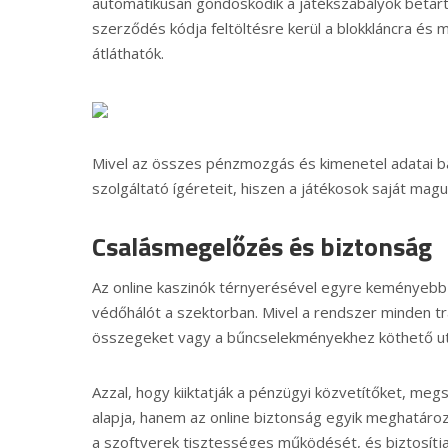
automatikusan gondoskodik a játékszabályok betartás
szerződés kódja feltöltésre kerül a blokkláncra és m
átláthatók.
Mivel az összes pénzmozgás és kimenetel adatai bár
szolgáltató ígéreteit, hiszen a játékosok saját mag
Csalásmegelőzés és biztonság
Az online kaszinók térnyerésével egyre keményebb 
védőhálót a szektorban. Mivel a rendszer minden t
összegeket vagy a bűncselekményekhez köthető utal
Azzal, hogy kiiktatják a
pénzügyi közvetítőket
, megs
alapja, hanem az online biztonság egyik meghatározó 
a szoftverek tisztességes működését, és biztosítj