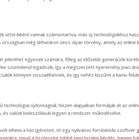
ték úttörőiként vannak számontartva, más új technológiákhoz haso
országban még láthatáron sincs olyan törvény, amely az online k
mát jelenthet egyesek számára, főleg az idősebb generációk körébe
rtéke szüntelenül ingadozik, így a megszerzett nyeremény piaci á
 csalók könnyen visszaélhetnek, és így nehéz kiszűrni a kamu felül
 technológiai újdonságnál, hiszen alapjaiban formálják át az online
, és valódi beleszólásuk legyen a rendszer működésébe.
t elhinni a ház ígéreteit, itt egy nyilvános forráskódú szoftver g
ormokra, mivel a tisztesség többé nem bizalmi kérdés, hanem bárki