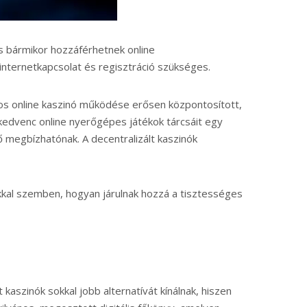
és bármikor hozzáférhetnek online
nternetkapcsolat és regisztráció szükséges.
os online kaszinó működése erősen központosított,
kedvenc online nyerőgépes játékok
tárcsáit egy
 megbízhatónak. A decentralizált kaszinók
aikkal szemben, hogyan járulnak hozzá a tisztességes
kaszinók sokkal jobb alternatívát kínálnak, hiszen