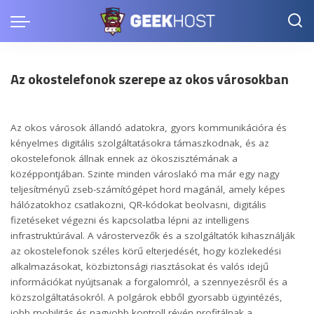
Az okostelefonok szerepe az okos városokban
Az okos városok állandó adatokra, gyors kommunikációra és
kényelmes digitális szolgáltatásokra támaszkodnak, és az
okostelefonok állnak ennek az ökoszisztémának a
középpontjában. Szinte minden városlakó ma már egy nagy
teljesítményű zseb-számítógépet hord magánál, amely képes
hálózatokhoz csatlakozni, QR‑kódokat beolvasni, digitális
fizetéseket végezni és kapcsolatba lépni az intelligens
infrastruktúrával. A várostervezők és a szolgáltatók kihasználják
az okostelefonok széles körű elterjedését, hogy közlekedési
alkalmazásokat, közbiztonsági riasztásokat és valós idejű
információkat nyújtsanak a forgalomról, a szennyezésről és a
közszolgáltatásokról. A polgárok ebből gyorsabb ügyintézés,
jobb mobilitás és nagyobb kontroll révén profitálnak a