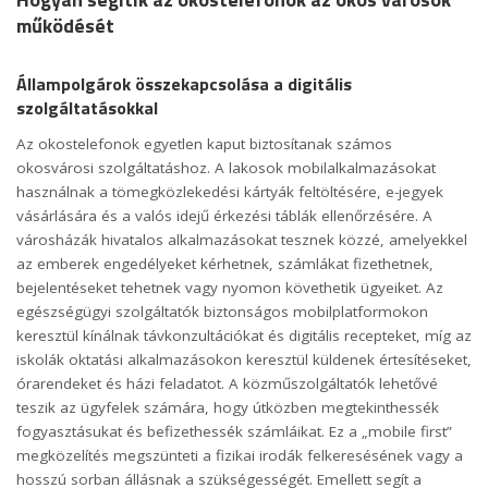
működését
Állampolgárok összekapcsolása a digitális
szolgáltatásokkal
Az okostelefonok egyetlen kaput biztosítanak számos
okosvárosi szolgáltatáshoz. A lakosok mobilalkalmazásokat
használnak a tömegközlekedési kártyák feltöltésére, e-jegyek
vásárlására és a valós idejű érkezési táblák ellenőrzésére. A
városházák hivatalos alkalmazásokat tesznek közzé, amelyekkel
az emberek engedélyeket kérhetnek, számlákat fizethetnek,
bejelentéseket tehetnek vagy nyomon követhetik ügyeiket. Az
egészségügyi szolgáltatók biztonságos mobilplatformokon
keresztül kínálnak távkonzultációkat és digitális recepteket, míg az
iskolák oktatási alkalmazásokon keresztül küldenek értesítéseket,
órarendeket és házi feladatot. A közműszolgáltatók lehetővé
teszik az ügyfelek számára, hogy útközben megtekinthessék
fogyasztásukat és befizethessék számláikat. Ez a „mobile first”
megközelítés megszünteti a fizikai irodák felkeresésének vagy a
hosszú sorban állásnak a szükségességét. Emellett segít a