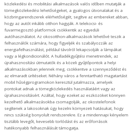
közlekedési és mobilitási alkalmazások valós időben mutatják a
tömegközlekedési lehetőségeket, a gyalogos útvonalakat és a
közbringarendszerek elérhetőségét, segítve az embereket abban,
hogy az autót inkább otthon hagyják. A telekocsi- és
fuvarmegosztó platformok csökkentik az egyedüli
autóhasználatot. Az okosotthon-alkalmazások lehetővé teszik a
felhasználók számára, hogy figyeljék és szabályozzák az
energiafelhasználást, például távolról lekapcsolják a lámpákat
vagy a légkondicionálót. A hulladékgyűjtési menetrendek, az
újrahasznosítási útmutatók és a közeli gyűjtőpontok a helyi
alkalmazásokban jelennek meg, csökkentve a szennyeződést és
az elmaradt ürítéseket. Néhány város a fenntartható magatartást
mobil hűségprogramokon keresztül jutalmazza, amelyek
pontokat adnak a tömegközlekedés használatáért vagy az
újrahasznosításért. Azáltal, hogy ezeket az eszközöket könnyen
kezelhető alkalmazásokba csomagolják, az okostelefonok
segítenek a lakosoknak úgy kezelni környezeti hatásukat, hogy
nincs szükség bonyolult rendszerekre. Ez a mindennapi kényelem
tisztább levegőt, kevesebb torlódást és az erőforrások
hatékonyabb felhasználását támogatja.