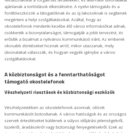
felhasználókat a forgalmas területeken, és alternatív útvonalakat
ajánlanak a torlódások elkerülésére. A nyelvi támogatás és a
fordítóeszközök a látogatóknak és az új lakosoknak is segítenek
megérteni a helyi szolgáltatásokat. Azáltal, hogy az
okostelefonok mindenki kezébe élő városi információkat adnak,
csökkentik a bizonytalanságot, támogatják a jobb tervezést, és
erősítik a bizalmat a nyilvános kommunikáció iránt. Az emberek
okosabb döntéseket hoznak arról, mikor utazzanak, mely
útvonalakat válasszák, és hogyan vegyék igénybe a városi
szolgáltatásokat.
A közbiztonságot és a fenntarthatóságot
támogató okostelefonok
Vészhelyzeti riasztások és közbiztonsági eszközök
Vészhelyzetekben az okostelefonok azonnali, célzott
kommunikációt biztosítanak. A városi hatóságok és az országos
szervek értesítéseket küldenek a súlyos időjárási jelenségekről,
tüzekről, áradásokról vagy biztonsági fenyegetésekről. Ezek az