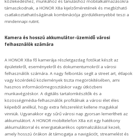
közlekedéshez, munkához és tanuláshoz mobilalkalmazásokra
támaszkodnak, a HONOR X8a kijelzőméretének és megbízható
csatlakoztathatóságának kombinációja gördülékenyebbé teszi a
mindennapi rutint.
Kamera és hosszú akkumulátor-üzemidő városi
felhasználók számára
A HONOR X8a fő kamerája részletgazdag fotókat készít az
épületekről, eseményekről és dokumentumokról a városi
felhasználók számára. A nagy felbontás segít a street art, étlapok
vagy közérdekű közlemények tiszta megörökítésében, ami
hasznos információmegosztáskor vagy útközbeni
munkavégzéskor. A digitális tartalomkészítők és a
közösségimédia-felhasználók profitálnak a városi élet éles
képeiből anélkül, hogy extra felszerelést kellene magukkal
vinniük. Ugyanakkor egy sűrű városi nap gyorsan lemerítheti az
akkumulátort. A
HONOR mobiltelefon
X8a ezt egy hatékony
akkumulátorral és energiatakarékos optimalizálással kezeli,
amely hosszú órákon át támogatja a navigációt, streamelést és