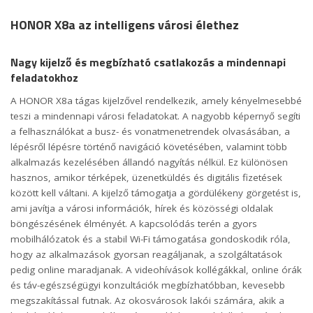
HONOR X8a az intelligens városi élethez
Nagy kijelző és megbízható csatlakozás a mindennapi
feladatokhoz
A HONOR X8a tágas kijelzővel rendelkezik, amely kényelmesebbé
teszi a mindennapi városi feladatokat. A nagyobb képernyő segíti
a felhasználókat a busz- és vonatmenetrendek olvasásában, a
lépésről lépésre történő navigáció követésében, valamint több
alkalmazás kezelésében állandó nagyítás nélkül. Ez különösen
hasznos, amikor térképek, üzenetküldés és digitális fizetések
között kell váltani. A kijelző támogatja a gördülékeny görgetést is,
ami javítja a városi információk, hírek és közösségi oldalak
böngészésének élményét. A kapcsolódás terén a gyors
mobilhálózatok és a stabil Wi-Fi támogatása gondoskodik róla,
hogy az alkalmazások gyorsan reagáljanak, a szolgáltatások
pedig online maradjanak. A videohívások kollégákkal, online órák
és táv-egészségügyi konzultációk megbízhatóbban, kevesebb
megszakítással futnak. Az okosvárosok lakói számára, akik a