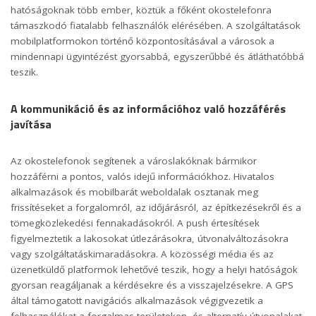
hatóságoknak több ember, köztük a főként okostelefonra
támaszkodó fiatalabb felhasználók elérésében. A szolgáltatások
mobilplatformokon történő központosításával a városok a
mindennapi ügyintézést gyorsabbá, egyszerűbbé és átláthatóbbá
teszik.
A kommunikáció és az információhoz való hozzáférés
javítása
Az okostelefonok segítenek a városlakóknak bármikor
hozzáférni a pontos, valós idejű információkhoz. Hivatalos
alkalmazások és mobilbarát weboldalak osztanak meg
frissítéseket a forgalomról, az időjárásról, az építkezésekről és a
tömegközlekedési fennakadások­ról. A push értesítések
figyelmeztetik a lakosokat útlezárásokra, útvonalváltozásokra
vagy szolgáltatáskimaradásokra. A közösségi média és az
üzenetküldő platformok lehetővé teszik, hogy a helyi hatóságok
gyorsan reagáljanak a kérdésekre és a visszajelzésekre. A GPS
által támogatott navigációs alkalmazások végigvezetik a