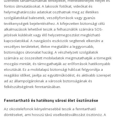
üzenetek tartalmazhatnak térképeket, menedékhelyek helyét és
fontos útmutatásokat. A lakosok fotókat, videókat és
helymeghatározási adatokat oszthatnak meg az illetékes
szolgálatokkal balesetek, veszélyforrások vagy gyanús
tevékenységek bejelentéséhez. A kifejezetten biztonsági célú
alkalmazások lehetővé teszik a felhasználók számára SOS-
jelzések küldését vagy élő helyzetmegosztást megbízható
kapcsolatokkal. A navigációs eszközök segítenek elkerülni a
veszélyes területeket, illetve megtalálni a leggyorsabb,
biztonságos útvonalat hazáig. A vészhelyzeti szolgálatok
számára az összesített mobiladatok megmutathatják a tömegek
mozgási mintáit, és támogathatják az erőforrások hatékonyabb
elosztását. Ez a mobilalapú biztonsági hálózat felgyorsítja a
reagálási időket, javítja az együttműködést, és aktívabb szerepet
ad az állampolgároknak a városok biztonságának és
felkészültségének fenntartásában.
Fenntartható és hatékony városi élet ösztönzése
Az okostelefonok kényelmesebbé teszik a fenntartható
döntéseket, ami hosszú távú viselkedésváltozást ösztönöz. A