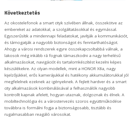
Következtetés
Az okostelefonok a smart cityk szívében állnak, összekötve az
embereket az adatokkal, a szolgáltatásokkal és egymással.
Egyszerűsítik a mindennapi feladatokat, javítják a kommunikációt,
és támogatják a nagyobb biztonságot és fenntarthatóságot.
Ahogy a városi rendszerek egyre összekapcsoltabbá válnak, a
lakosok még inkább rá fognak támaszkodni a nagy terhelésű
alkalmazásokat, navigációt és tartalomkészítést kezelni képes
készülékekre. Az olyan modellek, mint a HONOR X8a, nagy
kijelzőjükkel, erős kamerájukkal és hatékony akkumulátorukkal jól
megfelelnek ezeknek az igényeknek. A fejlett hardver és a smart
city alkalmazások kombinálásával a felhasználók nagyobb
kontrollt kapnak afelett, hogyan utaznak, dolgoznak és élnek. A
mobiltechnológia és a várostervezés szoros együttműködése
továbbra is formálni fogja a biztonságosabb, tisztább és
rugalmasabban reagáló városokat.