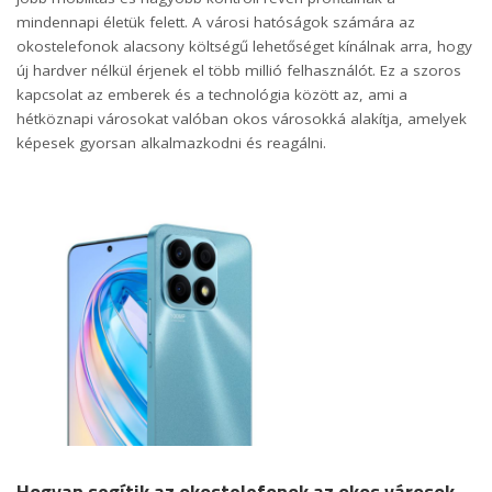
mindennapi életük felett. A városi hatóságok számára az
okostelefonok alacsony költségű lehetőséget kínálnak arra, hogy
új hardver nélkül érjenek el több millió felhasználót. Ez a szoros
kapcsolat az emberek és a technológia között az, ami a
hétköznapi városokat valóban okos városokká alakítja, amelyek
képesek gyorsan alkalmazkodni és reagálni.
Hogyan segítik az okostelefonok az okos városok