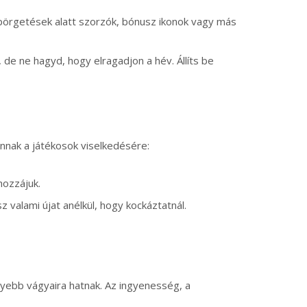
pörgetések alatt szorzók, bónusz ikonok vagy más
de ne hagyd, hogy elragadjon a hév. Állíts be
annak a játékosok viselkedésére:
hozzájuk.
 valami újat anélkül, hogy kockáztatnál.
yebb vágyaira hatnak. Az ingyenesség, a