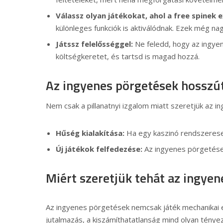
Válassz olyan játékokat, ahol a free spinek 
különleges funkciók is aktiválódnak. Ezek még 
Játssz felelősséggel:
Ne feledd, hogy az ingyen
költségkeretet, és tartsd is magad hozzá.
Az ingyenes pörgetések hosszú
Nem csak a pillanatnyi izgalom miatt szeretjük az i
Hűség kialakítása:
Ha egy kaszinó rendszeresen 
Új játékok felfedezése:
Az ingyenes pörgetések 
Miért szeretjük tehát az ingye
Az ingyenes pörgetések nemcsak játék mechanikai e
jutalmazás, a kiszámíthatatlanság mind olyan tényező