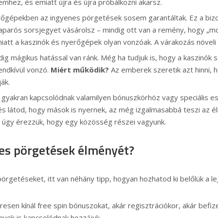
emhez, és emiatt újra és újra próbálkozni akarsz.
rőgépekben az ingyenes pörgetések sosem garantáltak. Ez a bizo
kaparós sorsjegyet vásárolsz – mindig ott van a remény, hogy „mo
 miatt a kaszinók és nyerőgépek olyan vonzóak. A várakozás növeli 
dig mágikus hatással van ránk. Még ha tudjuk is, hogy a kaszinók
endkívül vonzó.
Miért működik?
Az emberek szeretik azt hinni, 
ák.
gyakran kapcsolódnak valamilyen bónuszkörhöz vagy speciális es
, és látod, hogy mások is nyernek, az még izgalmasabbá teszi az 
or úgy érezzük, hogy egy közösség részei vagyunk.
es pörgetések élményét?
örgetéseket, itt van néhány tipp, hogyan hozhatod ki belőlük a l
resen kínál free spin bónuszokat, akár regisztrációkor, akár befiz
nyek is kapcsolódnak hozzájuk.