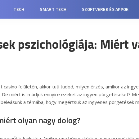
TECH
SMART TECH
SZOFTVEREK ÉS APPOK
ek pszichológiája: Miért 
t casino
felületén, akkor tuti tudod, milyen érzés, amikor az ingye
 De miért is imádjuk ennyire ezeket az ingyen pörgetéseket? Mi 
beleásunk a témába, hogy megértsük az ingyenes pörgetések mög
miért olyan nagy dolog?
legmenőbb funkciója. Amikor egy bónuszkörben vagy promócióban 