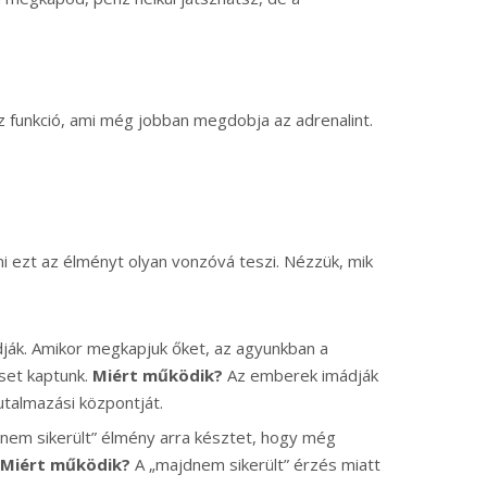
z funkció, ami még jobban megdobja az adrenalint.
mi ezt az élményt olyan vonzóvá teszi. Nézzük, mik
dják. Amikor megkapjuk őket, az agyunkban a
set kaptunk.
Miért működik?
Az emberek imádják
jutalmazási központját.
dnem sikerült” élmény arra késztet, hogy még
Miért működik?
A „majdnem sikerült” érzés miatt