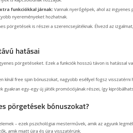
extra funkciókkal járnak:
Vannak nyerőgépek, ahol az ingyenes 
nagyobb nyereményeket hozhatnak.
es pörgetések is részei a szerencsejátéknak. Élvezd az izgalmat, 
távú hatásai
ngyenes pörgetéseket. Ezek a funkciók hosszú távon is hatással v
kínál free spin bónuszokat, nagyobb eséllyel fogsz visszatérni 
gyakran egy-egy új játék promóciójának részei, így kipróbálhatsz
nes pörgetések bónuszokat?
lemek – ezek pszichológiai mesterművek, amik az agyunk legmél
k, amik miatt újra és újra visszatérünk.