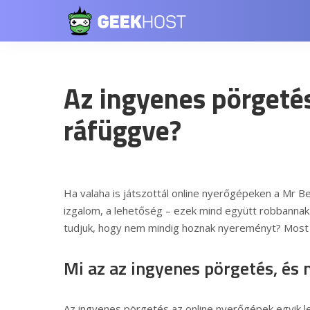
Az ingyenes pörgetés
ráfüggve?
Ha valaha is játszottál online nyerőgépeken a
Mr Be
izgalom, a lehetőség – ezek mind együtt robbannak.
tudjuk, hogy nem mindig hoznak nyereményt? Most 
Mi az az ingyenes pörgetés, és 
Az ingyenes pörgetés az online nyerőgépek egyik 