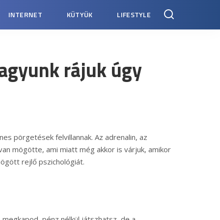
INTERNET
KÜTYÜK
LIFESTYLE
vagyunk rájuk úgy
nes pörgetések felvillannak. Az adrenalin, az
van mögötte, ami miatt még akkor is várjuk, amikor
ött rejlő pszichológiát.
megkapod, pénz nélkül játszhatsz, de a