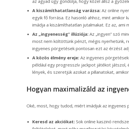
az agyad úgy gondolja, hogy közel állsz a győzel
A kiszámíthatatlanság varázsa:
Az online nye
egyik fő forrása. Ez hasonló ahhoz, mint amikor 
imádja a kiszámíthatatlan jutalmakat. Ez az, ami
Az „ingyenesség” illúziója:
Az „ingyen” szó min
most nem költöttünk pénzt, mégis nyerhetünk, r
ingyenes pörgetések pontosan ezt az érzést adj
A közös élmény ereje:
Az ingyenes pörgetések 
például egy progresszív jackpot játékot játszol
lények, és szeretjük azokat a pillanatokat, amik
Hogyan maximalizáld az ingyen
Oké, most, hogy tudod, miért imádjuk az ingyenes p
Keresd az akciókat:
Sok online kaszinó rendsze
feltételeket, mert néha megforgatási követelmé