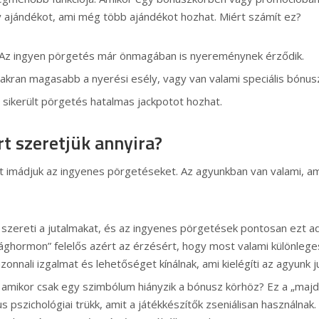
 ajándékot, ami még több ajándékot hozhat. Miért számít ez?
? Az ingyen pörgetés már önmagában is nyereménynek érződik.
akran magasabb a nyerési esély, vagy van valami speciális bónus
l sikerült pörgetés hatalmas jackpotot hozhat.
rt szeretjük annyira?
att imádjuk az ingyenes pörgetéseket. Az agyunkban van valami, a
 szereti a jutalmakat, és az ingyenes pörgetések pontosan ezt a
ághormon” felelős azért az érzésért, hogy most valami különlege
onnali izgalmat és lehetőséget kínálnak, ami kielégíti az agyunk 
 amikor csak egy szimbólum hiányzik a bónusz körhöz? Ez a „maj
us pszichológiai trükk, amit a játékkészítők zseniálisan használnak.