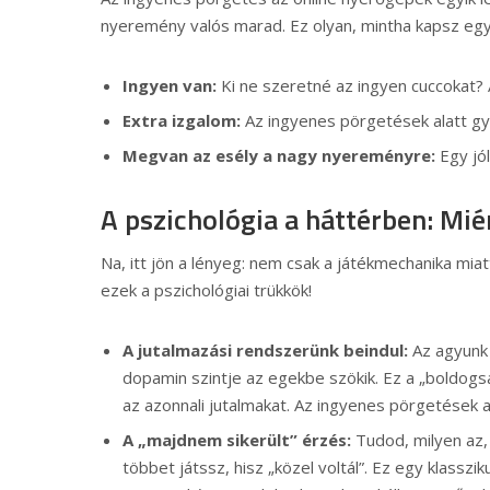
nyeremény valós marad. Ez olyan, mintha kapsz egy
Ingyen van:
Ki ne szeretné az ingyen cuccokat
Extra izgalom:
Az ingyenes pörgetések alatt gy
Megvan az esély a nagy nyereményre:
Egy jó
A pszichológia a háttérben: Mié
Na, itt jön a lényeg: nem csak a játékmechanika mi
ezek a pszichológiai trükkök!
A jutalmazási rendszerünk beindul:
Az agyunk
dopamin szintje az egekbe szökik. Ez a „boldogs
az azonnali jutalmakat. Az ingyenes pörgetések az
A „majdnem sikerült” érzés:
Tudod, milyen az,
többet játssz, hisz „közel voltál”. Ez egy klasszik