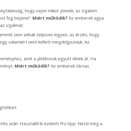
nytalanság, hogy vajon mikor jönnek, az izgalom
st fog bejönni”.
Miért működik?
Az emberek agya
az izgalmat.
 semmit sem adnak teljesen ingyen, az érzés, hogy
hogy valamiért nem kellett megdolgozniuk. Az
eményhez, amit a játékosok együtt élnek át. Ha
élményt.
Miért működik?
Az emberek társas
egtöbbet:
etés után. Használd ki ezeket!
Pro tipp:
Nézd meg a