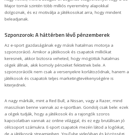
Major tornái szintén több milliós nyeremény alapokkal
dolgoznak, és ez motiválja a játékosokat arra, hogy mindent
beleadjanak.
Szponzorok: A háttérben lévő pénzemberek
Az e-sport gazdaságának egy másik hatalmas motorja a
szponzoráció. Amikor a játékosok és csapatok milliókat
keresnek, akkor biztosra veheted, hogy mögöttük hatalmas
cégek állnak, akik komoly pénzeket fektetnek bele. A
szponzorációk nem csak a versenyekre korlátozódnak, hanem a
játékosok és csapatok teljes marketingtevékenységére is
kiterjednek.
A nagy márkák, mint a Red Bull, a Nissan, vagy a Razer, mind
masszívan benne vannak az e-sportban. Gondolj csak bele: ezek
a cégek tudják, hogy a játékosok és a rajongók szoros
kapcsolatban vannak az online világgal, és ez egy brutálisan jó
célcsoport számukra. E-sport csapatok mezén látod a logóikat,
de a játékosok streamjeiben, YouTube videóiban és közösségi