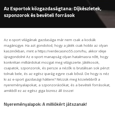
Az Esportok közgazdaságtana: Díjkészletek,
szponzorok és bevételi források
Az e-sport világának gazdasága már nem csak a kockák
magánügye. Ha azt gondolod, hogy a játék csak hobbi az olyan
kaszinókban, mint a
https://verdecasino55.com/hu
, akkor ideje
újragondolni! Az e-sport manapság olyan hatalmasra nőtt, hogy
konkrétan milliárdokat mozgat meg világszerte. Játékosok,
csapatok, szponzorok, és persze a nézők is brutálisan sok pénzt
tolnak bele, és az egész iparág egyre csak bővül. De hogy is néz
ki az e-sport gazdasági háttere? Nézzük meg közelebbről a
nyereményalapokat, a szponzorációkat, és a bevételi forrásokat,
amikből ez az egész giga biznisz áll össze!
Nyereményalapok: A milliókért játszanak!