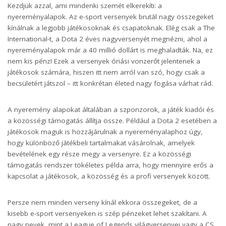
Kezdjük azzal, ami mindenki szemét elkerekíti: a
nyereményalapok. Az e-sport versenyek brutál nagy összegeket
kínálnak a legjobb játékosoknak és csapatoknak. Elég csak a The
International-t, a Dota 2 éves nagyversenyét megnézni, ahol a
nyereményalapok már a 40 millió dollárt is meghaladták. Na, ez
nem kis pénz! Ezek a versenyek óriási vonzerőt jelentenek a
játékosok számára, hiszen itt nem arról van szó, hogy csak a
becsületért játszol – itt konkrétan életed nagy fogása várhat rád.
A nyeremény alapokat általában a szponzorok, a játék kiadói és
a közösségi támogatás állítja össze. Például a Dota 2 esetében a
játékosok maguk is hozzájárulnak a nyereményalaphoz úgy,
hogy különböző játékbeli tartalmakat vásárolnak, amelyek
bevételének egy része megy a versenyre. Ez a közösségi
támogatás rendszer tökéletes példa arra, hogy mennyire erős a
kapcsolat a játékosok, a közösség és a profi versenyek között.
Persze nem minden verseny kínál ekkora összegeket, de a
kisebb e-sport versenyeken is szép pénzeket lehet szakítani. A
nagy nevek, mint a League of Legends világversenyei vagy a CS