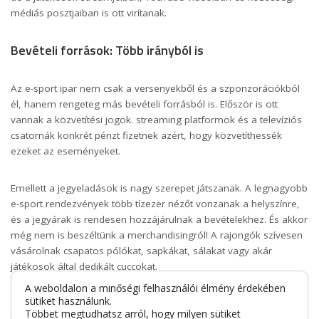
médiás posztjaiban is ott virítanak.
Bevételi források: Több irányból is
Az e-sport ipar nem csak a versenyekből és a szponzorációkból
él, hanem rengeteg más bevételi forrásból is. Először is ott
vannak a közvetítési jogok. streaming platformok és a televíziós
csatornák konkrét pénzt fizetnek azért, hogy közvetíthessék
ezeket az eseményeket.
Emellett a jegyeladások is nagy szerepet játszanak. A legnagyobb
e-sport rendezvények több tízezer nézőt vonzanak a helyszínre,
és a jegyárak is rendesen hozzájárulnak a bevételekhez. És akkor
még nem is beszéltünk a merchandisingról! A rajongók szívesen
vásárolnak csapatos pólókat, sapkákat, sálakat vagy akár
játékosok által dedikált cuccokat.
A weboldalon a minőségi felhasználói élmény érdekében
sütiket használunk.
Az egyre népszerűbb battle pass rendszerek, amik a játékbeli
Többet megtudhatsz arról, hogy milyen sütiket
tartalmak vásárlását ösztönzik, szintén hatalmas bevételi forrást