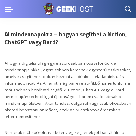
AI mindennapokra – hogyan segíthet a Notion,
ChatGPT vagy Bard?
Ahogy a digitális világ egyre szorosabban összefonódik a
mindennapjainkkal, egyre többen keresnek egyszerű eszközöket,
amelyek segítenek jobban kezelni az időnket, feladatainkat és
információinkat. Az AI, amit még pár éve sci-fikből ismertünk, ma
már zsebben hordható segítő. A Notion, ChatGPT vagy a Bard
nem csupán technológiai újdonságok, hanem valós társak a
mindennapi életben. Akár tanulsz, dolgozol vagy csak okosabban
akarod beosztani az idődet, ezek az AI-eszközök érdemben
tehermentesítenek.
Nemcsak időt spórolnak, de tényleg segítenek jobban átlátni a