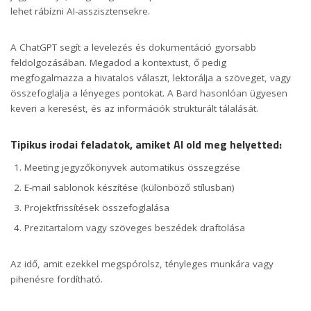
lehet rábízni AI-asszisztensekre.
A ChatGPT segít a levelezés és dokumentáció gyorsabb
feldolgozásában. Megadod a kontextust, ő pedig
megfogalmazza a hivatalos választ, lektorálja a szöveget, vagy
összefoglalja a lényeges pontokat. A Bard hasonlóan ügyesen
keveri a keresést, és az információk strukturált tálalását.
Tipikus irodai feladatok, amiket AI old meg helyetted:
Meeting jegyzőkönyvek automatikus összegzése
E-mail sablonok készítése (különböző stílusban)
Projektfrissítések összefoglalása
Prezitartalom vagy szöveges beszédek draftolása
Az idő, amit ezekkel megspórolsz, tényleges munkára vagy
pihenésre fordítható.