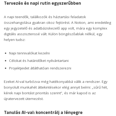
Tervezés és napi rutin egyszerűbben
A napi teendők, találkozók és háztartási feladatok
összehangolása gyakran okoz fejtörést. A Notion, ami eredetileg
egy jegyzetelő és adatbáziskezelő app volt, mára egy komplex
digitális asszisztenssé vált. Külön böngészőablak nélkül, egy
helyen tudsz:
Napi tennivalókat kezelni
Célokat és határidőket nyilvántartani
Projektjeidet átláthatóan rendszerezni
Ezeket AI-val turbózva még hatékonyabbá válik a rendszer. Egy
bonyolult munkahét áttekintésekor elég annyit beírni: „sűrű hét,
kérek napi bontást prioritás szerint”, és már kapod is az
újratervezett ütemezést.
Tanulás AI-val: koncentrálj a lényegre