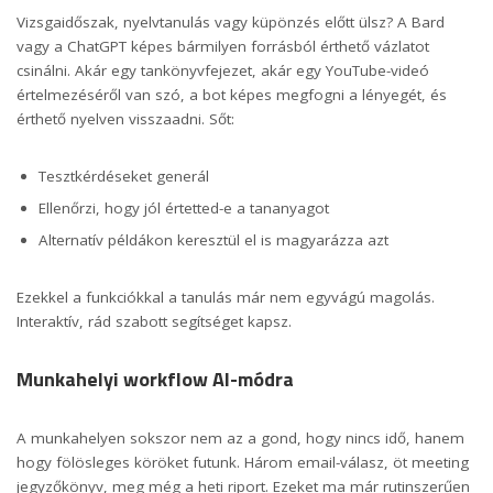
Vizsgaidőszak, nyelvtanulás vagy küpönzés előtt ülsz? A Bard
vagy a ChatGPT képes bármilyen forrásból érthető vázlatot
csinálni. Akár egy tankönyvfejezet, akár egy YouTube-videó
értelmezéséről van szó, a bot képes megfogni a lényegét, és
érthető nyelven visszaadni. Sőt:
Tesztkérdéseket generál
Ellenőrzi, hogy jól értetted-e a tananyagot
Alternatív példákon keresztül el is magyarázza azt
Ezekkel a funkciókkal a tanulás már nem egyvágú magolás.
Interaktív, rád szabott segítséget kapsz.
Munkahelyi workflow AI-módra
A munkahelyen sokszor nem az a gond, hogy nincs idő, hanem
hogy fölösleges köröket futunk. Három email-válasz, öt meeting
jegyzőkönyv, meg még a heti riport. Ezeket ma már rutinszerűen