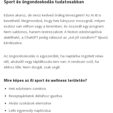
Sport és öngondoskodás tudatosabban
Edzeni akarsz, de nincs kedved órákig tervezgetni? Az AI itt is
bevethető. Megmondod, hogy heti hányszor mozognál, milyen
eszköz van otthon vagy a teremben, és összeáll egy program.
Nem sablonos, hanem testreszabott. A Notion edzésnaplóvá
alakítható, a ChatGPT pedig válaszol az „ezt jól csinálom?” típusú
kérdésekre.
Az öngondoskodás is egyszerűbb, ha naptárba rögzített relax-
idő, alvásidő vagy táplálkozási terv van. A rendszer szól, ha
eltérsz tőle. Nem dorgál, csak segít.
Mire képes az AI sport és wellness területén?
Heti edzésterv szintézis
Receptajánlatok diétához igazítva
Alvási szokások elemzése
Lelki egyensúly naplózása