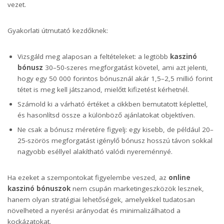
vezet.
Gyakorlati útmutató kezdőknek:
Vizsgáld meg alaposan a feltételeket: a legtöbb
kaszinó
bónusz
30–50-szeres megforgatást követel, ami azt jelenti,
hogy egy 50 000 forintos bónusznál akár 1,5–2,5 millió forint
tétet is meg kell játszanod, mielőtt kifizetést kérhetnél.
Számold ki a várható értéket a cikkben bemutatott képlettel,
és hasonlítsd össze a különböző ajánlatokat objektíven.
Ne csak a bónusz méretére figyelj: egy kisebb, de például 20–
25-szörös megforgatást igénylő bónusz hosszú távon sokkal
nagyobb eséllyel alakítható valódi nyereménnyé.
Ha ezeket a szempontokat figyelembe veszed, az
online
kaszinó bónuszok
nem csupán marketingeszközök lesznek,
hanem olyan stratégiai lehetőségek, amelyekkel tudatosan
növelheted a nyerési arányodat és minimalizálhatod a
kockázatokat.