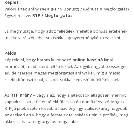
Képlet:
Valódi érték arány (%) = (RTP × Bónusz) / (Bónusz × Megforgatás)
Egyszerűsítve:
RTP / Megforgatás
Ez megmutatja, hogy adott feltételek mellett a bónusz értékének
mekkora részét lehet statisztikailag nyereményként realizálni.
Példa:
Képzeld el, hogy három különböző
online kaszinó
kínál
promóciót, mind eltérő feltételekkel. Az egyik nagyobb összeget
ad, de cserébe magas megforgatási arányt kér, míg a másik
kisebb bónuszt kínál, viszont sokkal kedvezőbb feltételekkel.
Az
RTP arány
– vagyis az, hogy a játékosok átlagosan mennyit
kapnak vissza a feltett tétekből – szintén döntő tényező. Magas
RTP-jű játék esetén kisebb a házelőny, így statisztikailag nagyobb
az esélyed arra, hogy a feltételek teljesítése után is profitálj, még
akkor is, ha a megforgatás magasabb.