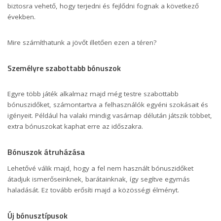
biztosra vehető, hogy terjedni és fejlődni fognak a következő
években.
Mire számíthatunk a jövőt illetően ezen a téren?
Személyre szabottabb bónuszok
Egyre több játék alkalmaz majd még testre szabottabb
bónuszidőket, számontartva a felhasználók egyéni szokásait és
igényeit. Például ha valaki mindig vasárnap délután játszik többet,
extra bónuszokat kaphat erre az időszakra.
Bónuszok átruházása
Lehetővé válik majd, hogy a fel nem használt bónuszidőket
átadjuk ismerőseinknek, barátainknak, így segítve egymás
haladását. Ez tovább erősíti majd a közösségi élményt.
Új bónusztípusok