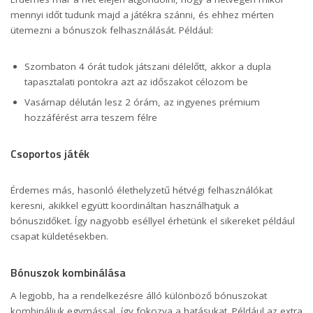
mennyi időt tudunk majd a játékra szánni, és ehhez mérten
ütemezni a bónuszok felhasználását. Például:
Szombaton 4 órát tudok játszani délelőtt, akkor a dupla
tapasztalati pontokra azt az időszakot célozom be
Vasárnap délután lesz 2 órám, az ingyenes prémium
hozzáférést arra teszem félre
Csoportos játék
Érdemes más, hasonló élethelyzetű hétvégi felhasználókat
keresni, akikkel együtt koordináltan használhatjuk a
bónuszidőket. Így nagyobb eséllyel érhetünk el sikereket például
csapat küldetésekben.
Bónuszok kombinálása
A legjobb, ha a rendelkezésre álló különböző bónuszokat
kombináljuk egymással, így fokozva a hatásukat. Például az extra