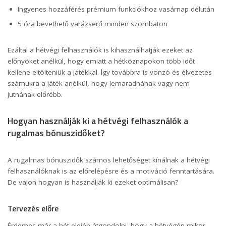
Ingyenes hozzáférés prémium funkciókhoz vasárnap délután
5 óra bevethető varázserő minden szombaton
Ezáltal a hétvégi felhasználók is kihasználhatják ezeket az
előnyöket anélkül, hogy emiatt a hétköznapokon több időt
kellene eltölteniük a játékkal. Így továbbra is vonzó és élvezetes
számukra a játék anélkül, hogy lemaradnának vagy nem
jutnának előrébb.
Hogyan használják ki a hétvégi felhasználók a
rugalmas bónuszidőket?
A rugalmas bónuszidők számos lehetőséget kínálnak a hétvégi
felhasználóknak is az előrelépésre és a motiváció fenntartására.
De vajon hogyan is használják ki ezeket optimálisan?
Tervezés előre
Érdemes már a hét elején átgondolni, hogy a hétvégén mikor