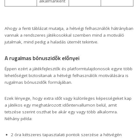
alkalmanként
Ahogy a fenti táblázat mutatja, a hétvégi felhasználók hátrányban
vannak a rendszeres játékosokkal szemben mind a motiváló
jutalmak, mind pedig a haladás ütemét tekintve.
A rugalmas bónuszidők előnyei
Éppen ezért a játékfejlesztők és platformtulajdonosok egyre több
lehetőséget biztosítanak a hétvégi felhasználók motiválására is
rugalmas bónuszidők formájában.
Ezek lényege, hogy extra időt vagy különleges képességeket kap
a játékos egy meghatározott időintervallumon belül, amit
tetszése szerint oszthat be akár egy vagy több alkalomra.
Néhány példa:
2 óra kétszeres tapasztalati pontok szerzése a hétvégén