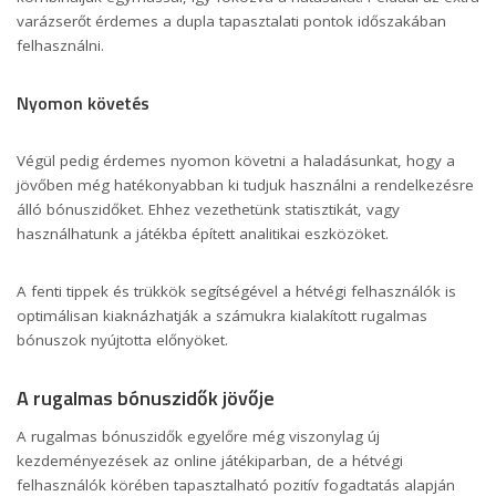
varázserőt érdemes a dupla tapasztalati pontok időszakában
felhasználni.
Nyomon követés
Végül pedig érdemes nyomon követni a haladásunkat, hogy a
jövőben még hatékonyabban ki tudjuk használni a rendelkezésre
álló bónuszidőket. Ehhez vezethetünk statisztikát, vagy
használhatunk a játékba épített analitikai eszközöket.
A fenti tippek és trükkök segítségével a hétvégi felhasználók is
optimálisan kiaknázhatják a számukra kialakított rugalmas
bónuszok nyújtotta előnyöket.
A rugalmas bónuszidők jövője
A rugalmas bónuszidők egyelőre még viszonylag új
kezdeményezések az online játékiparban, de a hétvégi
felhasználók körében tapasztalható pozitív fogadtatás alapján