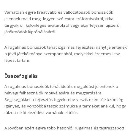
Várhatóan egyre kreatívabb és változatosabb bónuszidők
jelennek majd meg, legyen szó extra erőforrásokról, ritka
tárgyakról, különleges avatarokról vagy akár teljesen újszerű
játékmódok kipróbálásáról.
A rugalmas bónuszok tehát izgalmas fejlesztési irányt jelentenek
a jövő játékélménye szempontjából, melyekkel érdemes lesz
lépést tartani.
Összefoglalás
A rugalmas bónuszidők tehát ideális megoldást jelentenek a
hétvégi felhasználók motiválására és megtartására.
Segítségükkel a fejlesztők figyelembe veszik ezen célközönség
igényeit, és vonzóbbá teszik számukra a terméket anélkül, hogy
túlzott elköteleződést várnának el tőlük.
A jövőben ezért egyre több hasonló, rugalmas és testreszabott