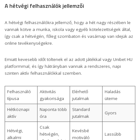
A hétvégi felhasználók jellemzői
A hétvégi felhasználókra jellemző, hogy a hét nagy részében le
vannak kötve a munka, iskola vagy egyéb kötelezettségek által,
így csak a hétvégén, főleg szombaton és vasárnap van idejük az
online tevékenységekre.
Emiatt kevesebb időt töltenek el az adott játékkal vagy
Unibet HU
platformmal, és így hátrányban vannak a rendszeres, napi
szinten aktív felhasználókkal szemben.
Felhasználó
Aktivitás
Elérhető
Haladás
típusa
gyakorisága
jutalmak
üteme
Hétköznapi
Naponta több
Standard
Gyors
aktív
óra
jutalmak
Csak
Hétvégi,
Kevésbé
hétvégén,
Lassúbb
alkalmi
motiváló