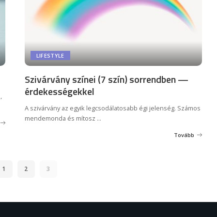
LIFESTYLE
Szivárvány színei (7 szín) sorrendben —
érdekességekkel
,
A szivárvány az egyik legcsodálatosabb égi jelenség. Számos
mendemonda és mítosz
...
Tovább
1
2
3