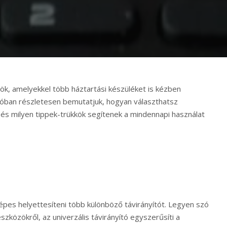
zök, amelyekkel több háztartási készüléket is kézben
atóban részletesen bemutatjuk, hogyan választhatsz
és milyen tippek-trükkök segítenek a mindennapi használat
képes helyettesíteni több különböző távirányítót. Legyen szó
zközökről, az univerzális távirányító egyszerűsíti a