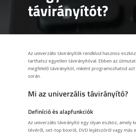
távirányítót?
Az univerzális távirányítók rendkívül hasznos eszkö
tarthatsz egyetlen távirányítóval. Ebben az útmut
megfelelő távirányítót, miként programozhatod azt 
során.
Mi az univerzális távirányító?
Definíció és alapfunkciók
Az univerzális távirányító egy olyan eszköz, amely 
tévéről, set-top boxról, DVD lejátszóról vagy más es