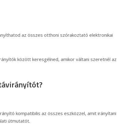
ányíthatod az összes otthoni szórakoztató elektronikai
rányítók között keresgélned, amikor váltani szeretnél az
távirányítót?
rányító kompatibilis az összes eszközzel, amit irányítani
lati útmutatót.