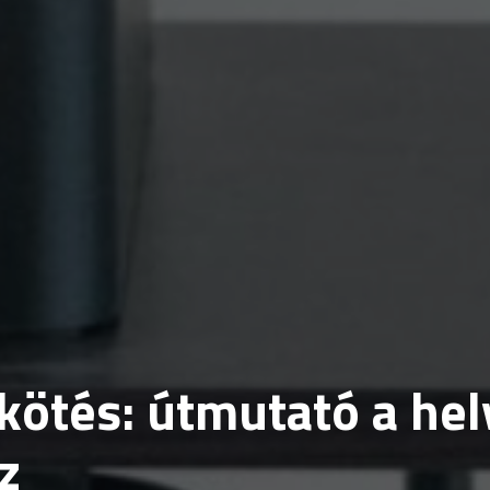
kötés: útmutató a hel
z