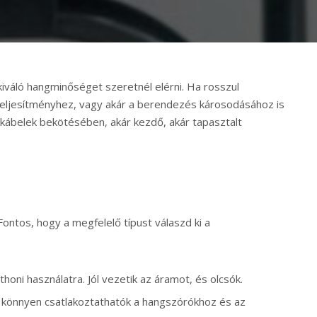
kiváló hangminőséget szeretnél elérni. Ha rosszul
 teljesítményhez, vagy akár a berendezés károsodásához is
 kábelek bekötésében, akár kezdő, akár tapasztalt
Fontos, hogy a megfelelő típust válaszd ki a
honi használatra. Jól vezetik az áramot, és olcsók.
s könnyen csatlakoztathatók a hangszórókhoz és az