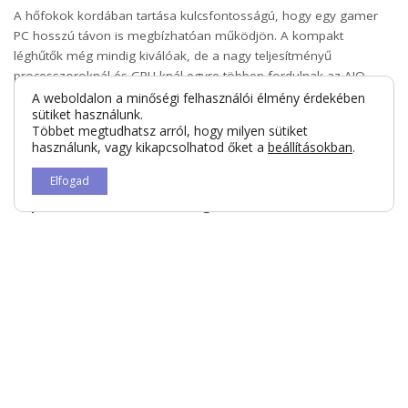
A hőfokok kordában tartása kulcsfontosságú, hogy egy gamer
PC hosszú távon is megbízhatóan működjön. A kompakt
léghűtők még mindig kiválóak, de a nagy teljesítményű
processzoroknál és GPU-knál egyre többen fordulnak az AIO
vízhűtések felé. A ház légáramlása legalább ennyire fontos: jól
A weboldalon a minőségi felhasználói élmény érdekében
sütiket használunk.
elhelyezett be- és kifújó ventilátorokkal akár 10–15°C-kal
Többet megtudhatsz arról, hogy milyen sütiket
alacsonyabb hőmérsékleteket érhetsz el, ami jelentősen növeli a
használunk, vagy kikapcsolhatod őket a
beállításokban
.
rendszer élettartamát.
Elfogad
Tápellátás és bővíthetőség
Egy jövőálló gamer PC építésekor gyakran alábecsülik a
tápegység szerepét. A stabil működéshez érdemes egy 80+ Gold
vagy Platinum minősítésű, legalább 750–850 wattos tápegységet
választani. A bővíthetőség szintén fontos: olyan alaplapot
érdemes venni, amely több M.2 slotot, erős VRM-et és modern
csatlakozókat kínál, így évekkel később is gond nélkül frissíthető
lesz a konfiguráció.