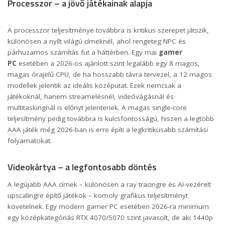
Processzor – a jövő játékainak alapja
A processzor teljesítménye továbbra is kritikus szerepet játszik,
különösen a nyílt világú címeknél, ahol rengeteg NPC és
párhuzamos számítás fut a háttérben. Egy mai
gamer
PC
esetében a 2026-os ajánlott szint legalább egy 8 magos,
magas órajelű CPU, de ha hosszabb távra tervezel, a 12 magos
modellek jelentik az ideális középutat. Ezek nemcsak a
játékoknál, hanem streamelésnél, videóvágásnál és
multitaskingnál is előnyt jelentenek. A magas single-core
teljesítmény pedig továbbra is kulcsfontosságú, hiszen a legtöbb
AAA játék még 2026-ban is erre építi a legkritikusabb számítási
folyamatokat.
Videokártya – a legfontosabb döntés
A legújabb AAA címek – különösen a ray tracingre és AI-vezérelt
upscalingre építő játékok – komoly grafikus teljesítményt
követelnek. Egy modern gamer PC esetében 2026-ra minimum
egy középkategóriás RTX 4070/5070 szint javasolt, de aki 1440p