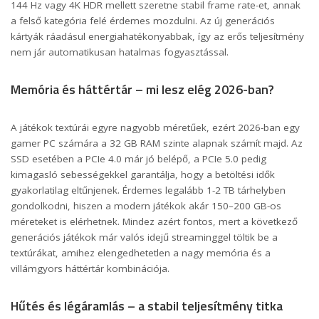
144 Hz vagy 4K HDR mellett szeretne stabil frame rate-et, annak
a felső kategória felé érdemes mozdulni. Az új generációs
kártyák ráadásul energiahatékonyabbak, így az erős teljesítmény
nem jár automatikusan hatalmas fogyasztással.
Memória és háttértár – mi lesz elég 2026-ban?
A játékok textúrái egyre nagyobb méretűek, ezért 2026-ban egy
gamer PC számára a 32 GB RAM szinte alapnak számít majd. Az
SSD esetében a PCIe 4.0 már jó belépő, a PCIe 5.0 pedig
kimagasló sebességekkel garantálja, hogy a betöltési idők
gyakorlatilag eltűnjenek. Érdemes legalább 1-2 TB tárhelyben
gondolkodni, hiszen a modern játékok akár 150–200 GB-os
méreteket is elérhetnek. Mindez azért fontos, mert a következő
generációs játékok már valós idejű streaminggel töltik be a
textúrákat, amihez elengedhetetlen a nagy memória és a
villámgyors háttértár kombinációja.
Hűtés és légáramlás – a stabil teljesítmény titka