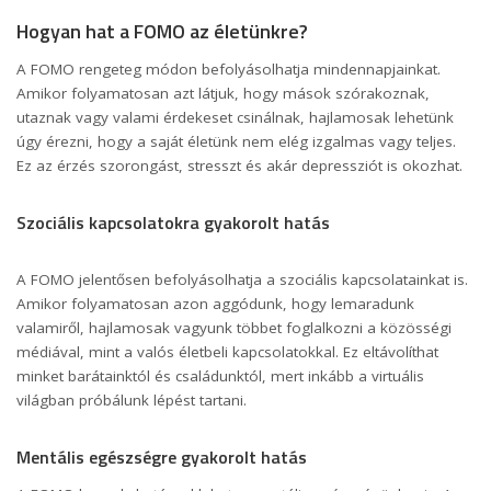
Hogyan hat a FOMO az életünkre?
A FOMO rengeteg módon befolyásolhatja mindennapjainkat.
Amikor folyamatosan azt látjuk, hogy mások szórakoznak,
utaznak vagy valami érdekeset csinálnak, hajlamosak lehetünk
úgy érezni, hogy a saját életünk nem elég izgalmas vagy teljes.
Ez az érzés szorongást, stresszt és akár depressziót is okozhat.
Szociális kapcsolatokra gyakorolt hatás
A FOMO jelentősen befolyásolhatja a szociális kapcsolatainkat is.
Amikor folyamatosan azon aggódunk, hogy lemaradunk
valamiről, hajlamosak vagyunk többet foglalkozni a közösségi
médiával, mint a valós életbeli kapcsolatokkal. Ez eltávolíthat
minket barátainktól és családunktól, mert inkább a virtuális
világban próbálunk lépést tartani.
Mentális egészségre gyakorolt hatás