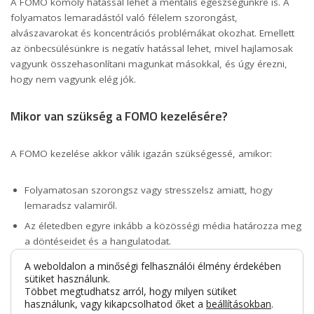
A FOMO komoly hatással lehet a mentális egészségünkre is. A
folyamatos lemaradástól való félelem szorongást,
alvászavarokat és koncentrációs problémákat okozhat. Emellett
az önbecsülésünkre is negatív hatással lehet, mivel hajlamosak
vagyunk összehasonlítani magunkat másokkal, és úgy érezni,
hogy nem vagyunk elég jók.
Mikor van szükség a FOMO kezelésére?
A FOMO kezelése akkor válik igazán szükségessé, amikor:
Folyamatosan szorongsz vagy stresszelsz amiatt, hogy
lemaradsz valamiről.
Az életedben egyre inkább a közösségi média határozza meg
a döntéseidet és a hangulatodat.
Elhanyagolod a valódi kapcsolataidat a közösségi médiában
A weboldalon a minőségi felhasználói élmény érdekében
látottak miatt.
sütiket használunk.
Többet megtudhatsz arról, hogy milyen sütiket
Csökken az önbecsülésed és az önértékelésed a folyamatos
használunk, vagy kikapcsolhatod őket a
beállításokban
.
összehasonlítás miatt.