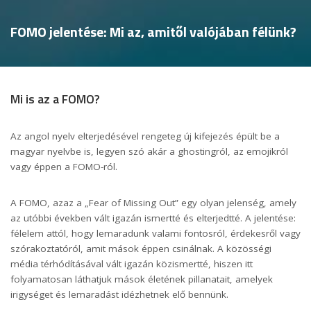
FOMO jelentése: Mi az, amitől valójában félünk?
Mi is az a FOMO?
Az angol nyelv elterjedésével rengeteg új kifejezés épült be a
magyar nyelvbe is, legyen szó akár a
ghostingról
, az
emojikról
vagy éppen a FOMO-ról.
A FOMO, azaz a „Fear of Missing Out” egy olyan jelenség, amely
az utóbbi években vált igazán ismertté és elterjedtté. A jelentése:
félelem attól, hogy lemaradunk valami fontosról, érdekesről vagy
szórakoztatóról, amit mások éppen csinálnak. A közösségi
média térhódításával vált igazán közismertté, hiszen itt
folyamatosan láthatjuk mások életének pillanatait, amelyek
irigységet és lemaradást idézhetnek elő bennünk.