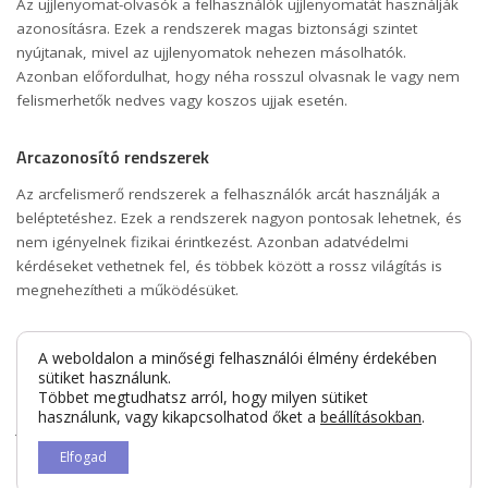
Az ujjlenyomat-olvasók a felhasználók ujjlenyomatát használják
azonosításra. Ezek a rendszerek magas biztonsági szintet
nyújtanak, mivel az ujjlenyomatok nehezen másolhatók.
Azonban előfordulhat, hogy néha rosszul olvasnak le vagy nem
felismerhetők nedves vagy koszos ujjak esetén.
Arcazonosító rendszerek
Az arcfelismerő rendszerek a felhasználók arcát használják a
beléptetéshez. Ezek a rendszerek nagyon pontosak lehetnek, és
nem igényelnek fizikai érintkezést. Azonban adatvédelmi
kérdéseket vethetnek fel, és többek között a rossz világítás is
megnehezítheti a működésüket.
Retina- és íriszszkennerek
A weboldalon a minőségi felhasználói élmény érdekében
sütiket használunk.
Többet megtudhatsz arról, hogy milyen sütiket
A retina- és íriszszkennerek a szem különböző részeinek egyedi
használunk, vagy kikapcsolhatod őket a
beállításokban
.
jellemzőit használják azonosításra. Ezek a rendszerek rendkívül
biztonságosak és szinte hamisíthatatlanok. Azonban magas
Elfogad
költségekkel járnak és adatvédelmi aggályokat vethetnek fel.