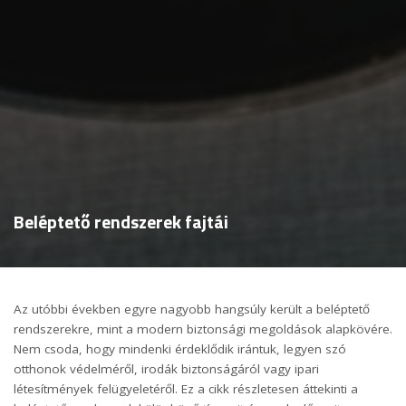
Beléptető rendszerek fajtái
Az utóbbi években egyre nagyobb hangsúly került a beléptető
rendszerekre, mint a modern biztonsági megoldások alapkövére.
Nem csoda, hogy mindenki érdeklődik irántuk, legyen szó
otthonok védelméről, irodák biztonságáról vagy ipari
létesítmények felügyeletéről. Ez a cikk részletesen áttekinti a