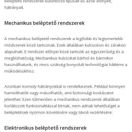
beléptető rendszerek különböző típusait és azok előnyeit,
hátrányait.
Mechanikus beléptető rendszerek
A mechanikus beléptető rendszerek a legősibb és legismertebb
módszerek közé tartoznak. Ezek általában kulcsokon és zárakon
alapulnak. E rendszer előnyei közé tartozik az egyszerűség és a
megbízhatóság. Mechanikus kulcsokat bárhol és bármikor
használhatunk, és nincs szükség bonyolult technológiai háttérre a
működésükhöz.
Azonban komoly hátrányokkal is rendelkeznek. Például könnyen
hamisíthatók vagy másolhatók, ami biztonsági kockázatot
jelenthet. Ezen túlmenően a mechanikus rendszerek általában
korlátozott funkcionalitással bírnak, nem adnak lehetőséget a
beléptetések nyomon követésére vagy távoli vezérlésére.
Elektronikus beléptető rendszerek