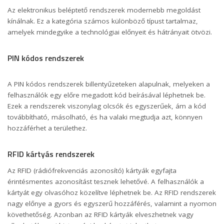
Az elektronikus beléptető rendszerek modernebb megoldást
kínálnak. Ez a kategória számos különböző típust tartalmaz,
amelyek mindegyike a technológiai előnyeit és hátrányait ötvözi.
PIN kódos rendszerek
A PIN kódos rendszerek billentyűzeteken alapulnak, melyeken a
felhasználók egy előre megadott kód beírásával léphetnek be.
Ezek a rendszerek viszonylag olcsók és egyszerűek, ám a kód
továbbítható, másolható, és ha valaki megtudja azt, könnyen
hozzáférhet a területhez.
RFID kártyás rendszerek
Az RFID (rádiófrekvenciás azonosító) kártyák egyfajta
érintésmentes azonosítást tesznek lehetővé. A felhasználók a
kártyát egy olvasóhoz közelítve léphetnek be. Az RFID rendszerek
nagy előnye a gyors és egyszerű hozzáférés, valamint a nyomon
követhetőség. Azonban az RFID kártyák elveszhetnek vagy