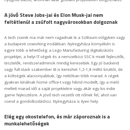
A jövő Steve Jobs-jai és Elon Musk-jai nem
feltétlenül a zsúfolt nagyvárosokban dolgoznak
A tech zsenik ma már nem ragadnak le a Szilícium-völgyben vagy
a budapesti coworking irodákban. Nyíregyháza környékén is
egyre több a lehetőség: a Lego Manufacturing digitalizációs
projektjei, a helyi IT-cégek és a nemzetközi SSC-k miatt fejlesztők,
tesztelők, rendszeradminok mindig keresettek. Egy jó backend
vagy full-stack szakember itt is kereshet 1,2-1,8 millió bruttót, de
a költségek alacsonyabbak, így nettóban több marad. A cégek
gyakran kínálnak home office-t vagy hibrid modellt, így a meló
mellett marad idő a saját projektekre vagy akár egy kis indie
game fejlesztésre. A jövő tech vezetői ott nőnek fel, ahol van
csend a gondolkodáshoz. Nyíregyháza is ilyen hely.
Elég egy okostelefon, és már záporoznak is a
munkalehetőségek