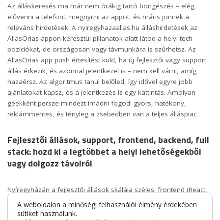
Az álláskeresés ma már nem órákig tartó böngészés – elég
elővenni a telefont, megnyitni az appot, és máris jönnek a
releváns hirdetések. A
nyiregyhazaallas.hu álláshirdetések az
AllasOrias appon
keresztül pillanatok alatt látod a helyi tech
pozíciókat, de országosan vagy távmunkára is szűrhetsz. Az
AllasOrias app push értesítést küld, ha új fejlesztői vagy support
állás érkezik, és azonnal jelentkezel is – nem kell várni, amíg
hazaérsz. Az algoritmus tanul belőled, így idővel egyre jobb
ajánlatokat kapsz, és a jelentkezés is egy kattintás. Amolyan
geekként persze mindezt imádni fogod: gyors, hatékony,
reklámmentes, és tényleg a zsebedben van a teljes álláspiac.
Fejlesztői állások, support, frontend, backend, full
stack: hozd ki a legtöbbet a helyi lehetőségekből
vagy dolgozz távolról
Nyíregyházán a fejlesztői állások skálája széles: frontend (React,
Vue), backend (Node, .NET, Java), full-stack vagy akár DevOps
A weboldalon a minőségi felhasználói élmény érdekében
pozíciók mindig vannak. A Lego és a beszállítók digitalizációja
sütiket használunk.