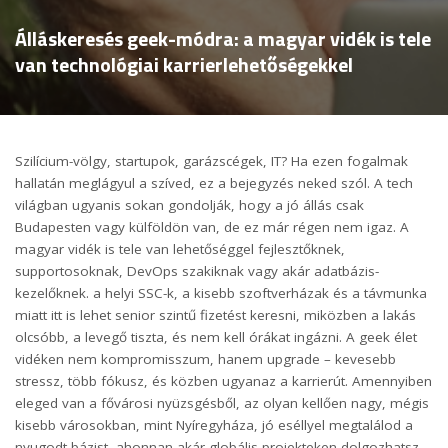
Álláskeresés geek-módra: a magyar vidék is tele
van technológiai karrierlehetőségekkel
Szilícium-völgy, startupok, garázscégek, IT? Ha ezen fogalmak
hallatán meglágyul a szíved, ez a bejegyzés neked szól. A tech
világban ugyanis sokan gondolják, hogy a jó állás csak
Budapesten vagy külföldön van, de ez már régen nem igaz. A
magyar vidék is tele van lehetőséggel fejlesztőknek,
supportosoknak, DevOps szakiknak vagy akár adatbázis-
kezelőknek. a helyi SSC-k, a kisebb szoftverházak és a távmunka
miatt itt is lehet senior szintű fizetést keresni, miközben a lakás
olcsóbb, a levegő tiszta, és nem kell órákat ingázni. A geek élet
vidéken nem kompromisszum, hanem upgrade – kevesebb
stressz, több fókusz, és közben ugyanaz a karrierút. Amennyiben
eleged van a fővárosi nyüzsgésből, az olyan kellően nagy, mégis
A jövő Steve Jobs-jai és Elon Musk-jai nem feltétlenül a zsúfolt
kisebb városokban, mint Nyíregyháza, jó eséllyel megtalálod a
nagyvárosokban dolgoznak
nyugodt bázist, ahonnan akár globális projekteken dolgozhatsz.