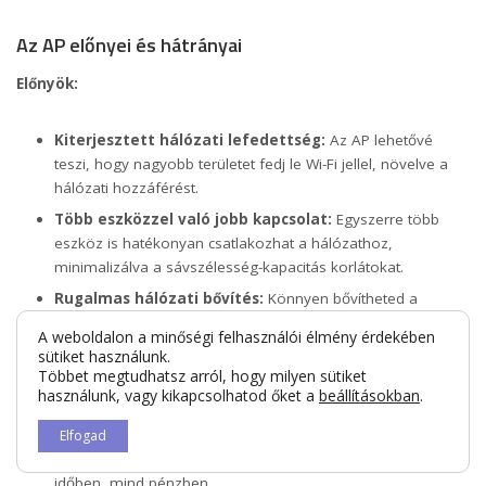
Az AP előnyei és hátrányai
Előnyök:
Kiterjesztett hálózati lefedettség:
Az AP lehetővé
teszi, hogy nagyobb területet fedj le Wi-Fi jellel, növelve a
hálózati hozzáférést.
Több eszközzel való jobb kapcsolat:
Egyszerre több
eszköz is hatékonyan csatlakozhat a hálózathoz,
minimalizálva a sávszélesség-kapacitás korlátokat.
Rugalmas hálózati bővítés:
Könnyen bővítheted a
hálózatot további AP-k hozzáadásával.
A weboldalon a minőségi felhasználói élmény érdekében
sütiket használunk.
Többet megtudhatsz arról, hogy milyen sütiket
Hátrányok:
használunk, vagy kikapcsolhatod őket a
beállításokban
.
Telepítési és karbantartási költségek:
Az AP telepítése
Elfogad
és rendszeres karbantartása befektetést igényel, mind
időben, mind pénzben.