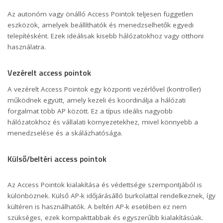
Az autonóm vagy önálló Access Pointok teljesen független
eszközök, amelyek beállíthatók és menedzselhetők egyedi
telepítésként. Ezek ideálisak kisebb hálózatokhoz vagy otthoni
használatra.
Vezérelt access pointok
A vezérelt Access Pointok egy központi vezérlővel (kontroller)
működnek együtt, amely kezeli és koordinálja a hálózati
forgalmat több AP között. Ez a típus ideális nagyobb
hálózatokhoz és vállalati környezetekhez, mivel könnyebb a
menedzselése és a skálázhatósága.
Külső/beltéri access pointok
Az Access Pointok kialakítása és védettsége szempontjából is
különböznek. Külső AP-k időjárásálló burkolattal rendelkeznek, így
kültéren is használhatók. A beltéri AP-k esetében ez nem
szükséges, ezek kompakttabbak és egyszerűbb kialakításúak.