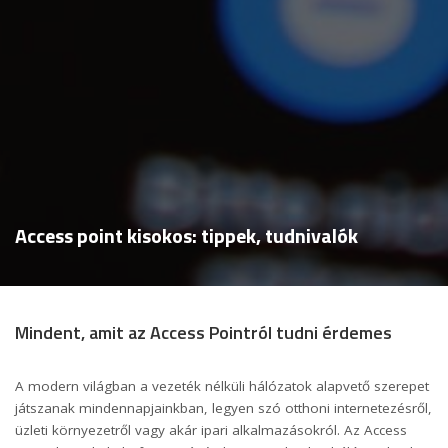
Access point kisokos: tippek, tudnivalók
Mindent, amit az Access Pointról tudni érdemes
A modern világban a vezeték nélküli hálózatok alapvető szerepet
játszanak mindennapjainkban, legyen szó otthoni internetezésről,
üzleti környezetről vagy akár ipari alkalmazásokról. Az Access