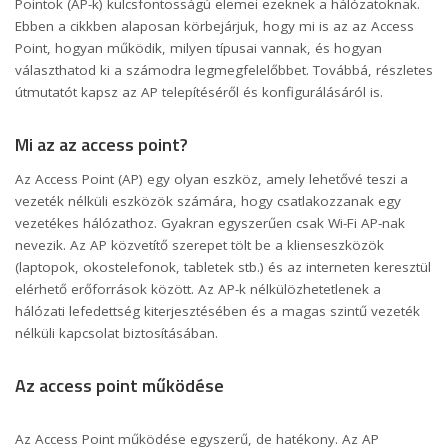
Pointok (AP-k) kulcsfontosságú elemei ezeknek a hálózatoknak.
Ebben a cikkben alaposan körbejárjuk, hogy mi is az az Access
Point, hogyan működik, milyen típusai vannak, és hogyan
választhatod ki a számodra legmegfelelőbbet. Továbbá, részletes
útmutatót kapsz az AP telepítéséről és konfigurálásáról is.
Mi az az access point?
Az Access Point (AP) egy olyan eszköz, amely lehetővé teszi a
vezeték nélküli eszközök számára, hogy csatlakozzanak egy
vezetékes hálózathoz. Gyakran egyszerűen csak Wi-Fi AP-nak
nevezik. Az AP közvetítő szerepet tölt be a klienseszközök
(laptopok, okostelefonok, tabletek stb.) és az interneten keresztül
elérhető erőforrások között. Az AP-k nélkülözhetetlenek a
hálózati lefedettség kiterjesztésében és a magas szintű vezeték
nélküli kapcsolat biztosításában.
Az access point működése
Az Access Point működése egyszerű, de hatékony. Az AP