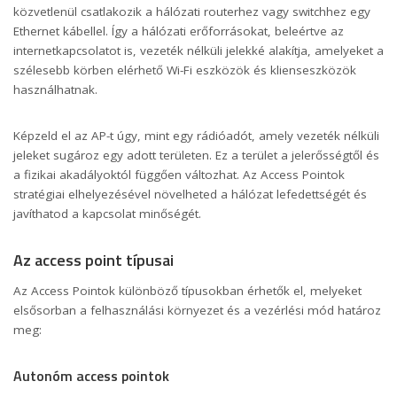
közvetlenül csatlakozik a hálózati routerhez vagy switchhez egy
Ethernet kábellel. Így a hálózati erőforrásokat, beleértve az
internetkapcsolatot is, vezeték nélküli jelekké alakítja, amelyeket a
szélesebb körben elérhető Wi-Fi eszközök és klienseszközök
használhatnak.
Képzeld el az AP-t úgy, mint egy rádióadót, amely vezeték nélküli
jeleket sugároz egy adott területen. Ez a terület a jelerősségtől és
a fizikai akadályoktól függően változhat. Az Access Pointok
stratégiai elhelyezésével növelheted a hálózat lefedettségét és
javíthatod a kapcsolat minőségét.
Az access point típusai
Az Access Pointok különböző típusokban érhetők el, melyeket
elsősorban a felhasználási környezet és a vezérlési mód határoz
meg:
Autonóm access pointok